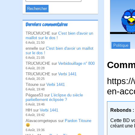
Derniers commentaires
TRUCMUCHE sur
C'est bien d'avoir un
maillot sur le dos !
6 Août, 21:50
Politique
ennelle sur
C'est bien d'avoir un maillot
sur le dos !
6 Août, 21:05
Comme
TRUCMUCHE sur
Verbidouillage n° 800
6 Août, 20:28
TRUCMUCHE sur
Verbi 1441
https:/
6 Août, 20:25
Titoune sur
Verbi 1441
en-acc
6 Août, 19:48
Pégase53 sur
L’éclipse du siècle
partiellement éclipsée ?
6 Août, 19:46
Rebonds :
HlH sur
Verbi 1441
6 Août, 19:42
Cette BD v
Alavacomgetepus sur
Pardon Titoune
créant une 
6 Août, 19:36