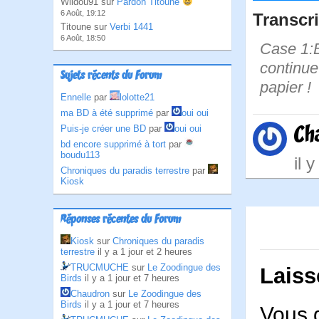
Wildou91 sur
Pardon Titoune
6 Août, 19:12
Transcri
Titoune sur
Verbi 1441
6 Août, 18:50
Case 1:Bi
continue 
Sujets récents du Forum
papier !
Ennelle
par
lolotte21
ma BD à été supprimé
par
oui oui
Ch
Puis-je créer une BD
par
oui oui
bd encore supprimé à tort
par
boudu113
il 
Chroniques du paradis terrestre
par
Kiosk
Réponses récentes du Forum
Kiosk
sur
Chroniques du paradis
terrestre
il y a 1 jour et 2 heures
TRUCMUCHE
sur
Le Zoodingue des
Laiss
Birds
il y a 1 jour et 7 heures
Chaudron
sur
Le Zoodingue des
Birds
il y a 1 jour et 7 heures
Vous 