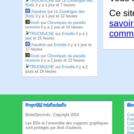
TRUCMUCHE
sur
Le Zoodingue des
Birds
il y a 1 jour et 7 heures
Ce sit
Chaudron
sur
Le Zoodingue des
Birds
il y a 1 jour et 12 heures
savoir
Kiosk
sur
Chroniques du paradis
terrestre
il y a 1 jour et 14 heures
comme
TRUCMUCHE
sur
Ennelle
il y a 1
jour et 15 heures
Chaudron
sur
Ennelle
il y a 1 jour et
17 heures
Kiosk
sur
Chroniques du paradis
terrestre
il y a 2 jours et 13 heures
TRUCMUCHE
sur
Ennelle
il y a 2
jours et 19 heures
Propriété intellectuelle
Men
BirdsDessinés, Copyright 2014
Con
Foi
Les BDs et l’ensemble des supports graphiques
Col
sont protégés par droit d’auteurs.
Cond
Règl