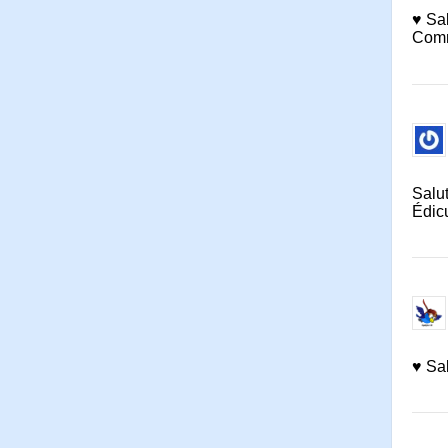
♥ Sal
Comm
Salut
Édicu
♥ Sal