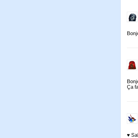
Bonj
Bonj
Ça f
♥ Sal