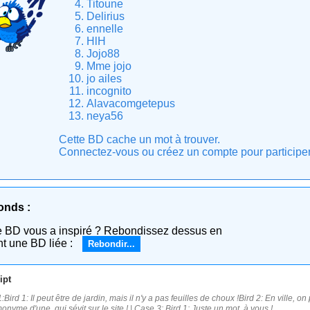
Titoune
Delirius
ennelle
HlH
Jojo88
Mme jojo
jo ailes
incognito
Alavacomgetepus
neya56
Cette BD cache un mot à trouver.
Connectez-vous ou créez un compte pour participer e
onds :
e BD vous a inspiré ? Rebondissez dessus en
nt une BD liée :
Rebondir...
ipt
Bird 1: Il peut être de jardin, mais il n'y a pas feuilles de choux !Bird 2: En ville, on 
onyme d'une, qui sévit sur le site ! | Case 3: Bird 1: Juste un mot, à vous !