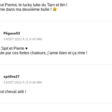
ut Pierrot, le lucky luke du Tarn et tlm !
e dans ma deuxième bulle !
Pégase53
3 AOÛT 2022 À 11 H 43 MIN
 Spit et Pierre ♥
le par ces fortes chaleurs, j’aime bien et ça rime !
spitfire27
3 AOÛT 2022 À 11 H 48 MIN
ut cheval ailé !