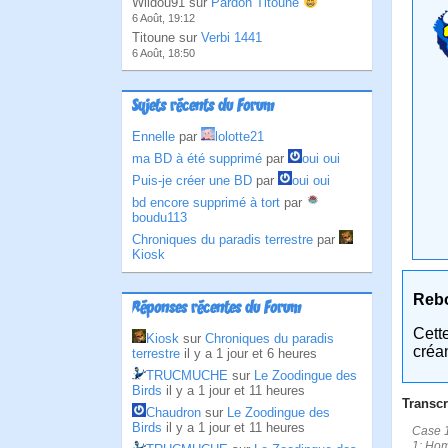
Wildou91 sur
Pardon Titoune
6 Août, 19:12
Titoune sur
Verbi 1441
6 Août, 18:50
Sujets récents du Forum
Ennelle
par
lolotte21
ma BD à été supprimé
par
oui oui
Puis-je créer une BD
par
oui oui
bd encore supprimé à tort
par
boudu113
Chroniques du paradis terrestre
par
Kiosk
Reb
Réponses récentes du Forum
Cett
Kiosk
sur
Chroniques du paradis
créa
terrestre
il y a 1 jour et 6 heures
TRUCMUCHE
sur
Le Zoodingue des
Birds
il y a 1 jour et 11 heures
Transcr
Chaudron
sur
Le Zoodingue des
Birds
il y a 1 jour et 11 heures
Case 1:
1: Hom