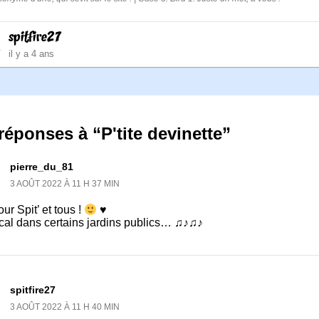
spitfire27
il y a 4 ans
réponses à “P'tite devinette”
pierre_du_81
3 AOÛT 2022 À 11 H 37 MIN
ur Spit’ et tous !
♥
cal dans certains jardins publics… ♫♪♫♪
spitfire27
3 AOÛT 2022 À 11 H 40 MIN