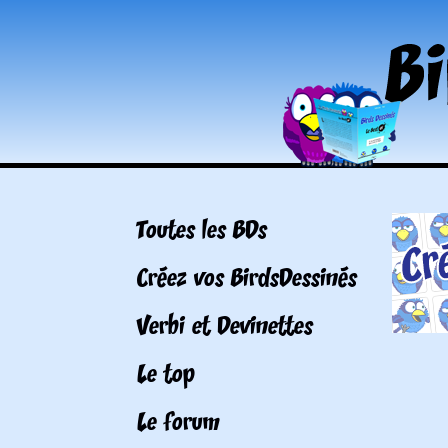
Toutes les BDs
Créez vos BirdsDessinés
Verbi et Devinettes
Le top
Le forum