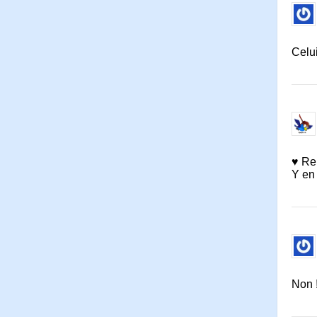
Celui
♥ Re
Y en
Non 