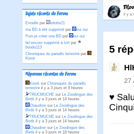
Tito
Sujets récents du Forum
il y a
Ennelle
par
lolotte21
ma BD à été supprimé
par
oui oui
Puis-je créer une BD
par
oui oui
bd encore supprimé à tort
par
5 rép
boudu113
Chroniques du paradis terrestre
par
Kiosk
Hl
Réponses récentes du Forum
27
Kiosk
sur
Chroniques du paradis
terrestre
il y a 3 jours et 9 heures
TRUCMUCHE
sur
Le Zoodingue des
♥ Salu
Birds
il y a 3 jours et 14 heures
Cinqui
Chaudron
sur
Le Zoodingue des
Birds
il y a 3 jours et 14 heures
TRUCMUCHE
sur
Le Zoodingue des
Birds
il y a 3 jours et 14 heures
Chaudron
sur
Le Zoodingue des
Birds
il y a 3 jours et 18 heures