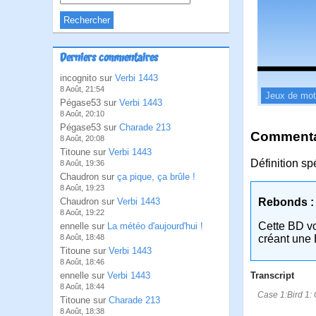
Derniers commentaires
incognito sur
Verbi 1443
8 Août, 21:54
Jeux de mo
Pégase53 sur
Verbi 1443
8 Août, 20:10
Pégase53 sur
Charade 213
Commentai
8 Août, 20:08
Titoune sur
Verbi 1443
Définition sp
8 Août, 19:36
Chaudron sur
ça pique, ça brûle !
8 Août, 19:23
Chaudron sur
Verbi 1443
Rebonds :
8 Août, 19:22
Cette BD v
ennelle sur
La météo d'aujourd'hui !
8 Août, 18:48
créant une 
Titoune sur
Verbi 1443
8 Août, 18:46
ennelle sur
Verbi 1443
Transcript
8 Août, 18:44
Case 1:Bird 1:
Titoune sur
Charade 213
8 Août, 18:38