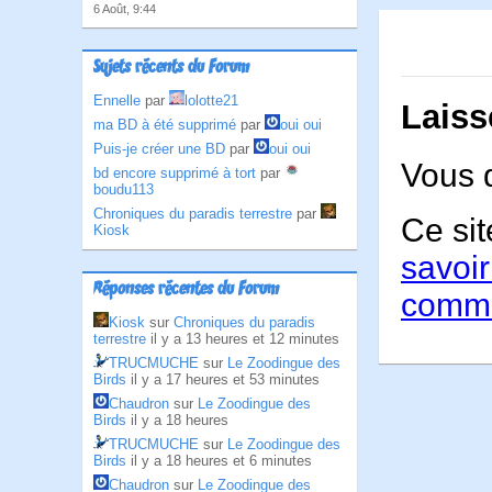
6 Août, 9:44
Sujets récents du Forum
Ennelle
par
lolotte21
Laiss
ma BD à été supprimé
par
oui oui
Puis-je créer une BD
par
oui oui
Vous 
bd encore supprimé à tort
par
boudu113
Chroniques du paradis terrestre
par
Ce sit
Kiosk
savoir
Réponses récentes du Forum
comme
Kiosk
sur
Chroniques du paradis
terrestre
il y a 13 heures et 12 minutes
TRUCMUCHE
sur
Le Zoodingue des
Birds
il y a 17 heures et 53 minutes
Chaudron
sur
Le Zoodingue des
Birds
il y a 18 heures
TRUCMUCHE
sur
Le Zoodingue des
Birds
il y a 18 heures et 6 minutes
Chaudron
sur
Le Zoodingue des