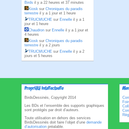
Birds
il y a 22 heures et 37 minutes
Kiosk
sur
Chroniques du paradis
terrestre
il y a 1 jour et 1 heure
TRUCMUCHE
sur
Ennelle
il y a 1
jour et 1 heure
Chaudron
sur
Ennelle
il y a 1 jour et
4 heures
Kiosk
sur
Chroniques du paradis
terrestre
il y a 2 jours
TRUCMUCHE
sur
Ennelle
il y a 2
jours et 5 heures
Propriété intellectuelle
Men
BirdsDessinés, Copyright 2014
Con
Foi
Les BDs et l’ensemble des supports graphiques
Col
sont protégés par droit d’auteurs.
Cond
Règl
Toute utilisation en dehors des services
BirdsDessinés doit faire l’objet d’une
demande
d’autorisation
préalable.