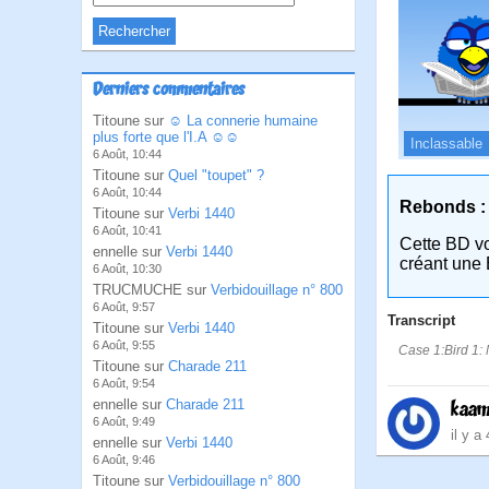
Derniers commentaires
Titoune sur
☺ La connerie humaine
plus forte que l'I.A ☺☺
Inclassable
6 Août, 10:44
Titoune sur
Quel "toupet" ?
6 Août, 10:44
Rebonds :
Titoune sur
Verbi 1440
6 Août, 10:41
Cette BD v
ennelle sur
Verbi 1440
créant une 
6 Août, 10:30
TRUCMUCHE sur
Verbidouillage n° 800
6 Août, 9:57
Transcript
Titoune sur
Verbi 1440
6 Août, 9:55
Case 1:Bird 1: 
Titoune sur
Charade 211
6 Août, 9:54
ennelle sur
Charade 211
kaam
6 Août, 9:49
il y a
ennelle sur
Verbi 1440
6 Août, 9:46
Titoune sur
Verbidouillage n° 800