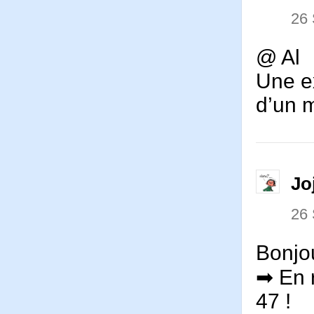
26
@ Al
Une ex
d’un m
Jo
26
Bonjo
➡ En r
47 !