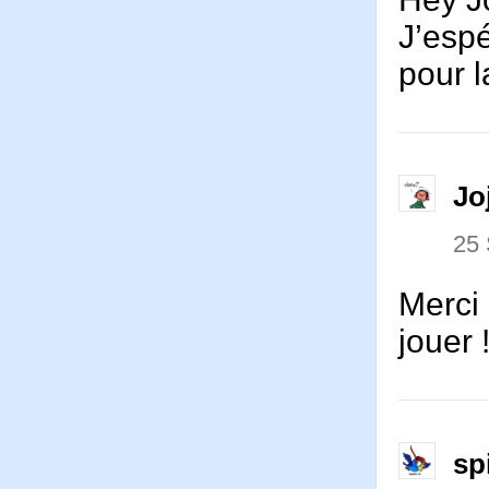
J’espé
pour l
Jo
25
Merci 
jouer 
sp