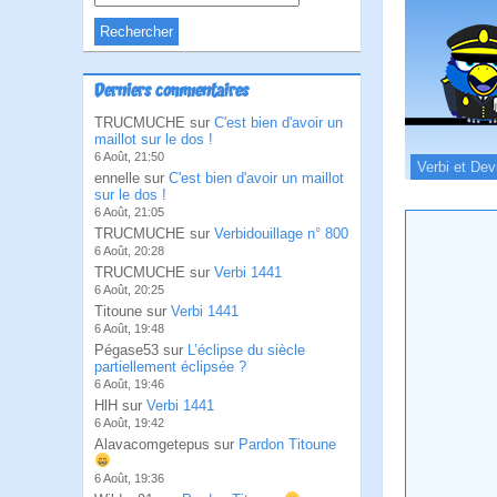
Derniers commentaires
TRUCMUCHE sur
C'est bien d'avoir un
maillot sur le dos !
6 Août, 21:50
Verbi et Dev
ennelle sur
C'est bien d'avoir un maillot
sur le dos !
6 Août, 21:05
TRUCMUCHE sur
Verbidouillage n° 800
6 Août, 20:28
TRUCMUCHE sur
Verbi 1441
6 Août, 20:25
Titoune sur
Verbi 1441
6 Août, 19:48
Pégase53 sur
L’éclipse du siècle
partiellement éclipsée ?
6 Août, 19:46
HlH sur
Verbi 1441
6 Août, 19:42
Alavacomgetepus sur
Pardon Titoune
6 Août, 19:36