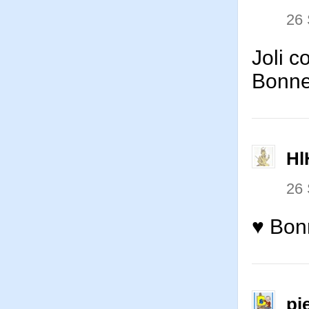
26
Joli 
Bonne 
Hl
26
♥ Bonn
pi