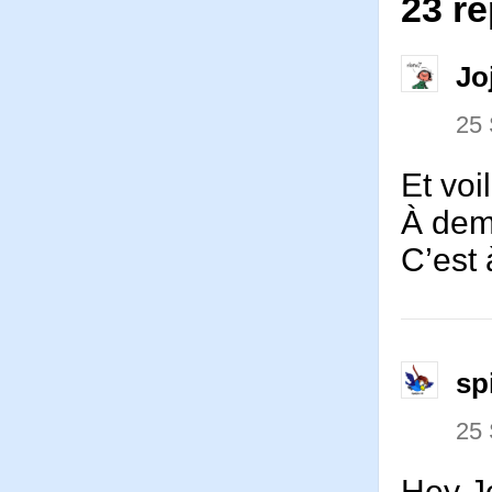
23 ré
Jo
25
Et voi
À dem
C’est 
sp
25
Hey Jo