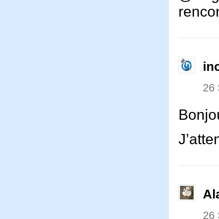
rencon
in
26
Bonjou
J’atte
Al
26