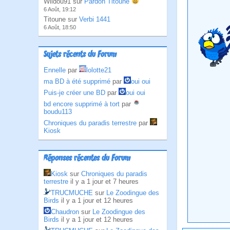
Wildou91 sur
Pardon Titoune
6 Août, 19:12
Titoune sur
Verbi 1441
6 Août, 18:50
Sujets récents du Forum
Ennelle
par
lolotte21
ma BD à été supprimé
par
oui oui
Puis-je créer une BD
par
oui oui
bd encore supprimé à tort
par
boudu113
Chroniques du paradis terrestre
par
Kiosk
Réponses récentes du Forum
Kiosk
sur
Chroniques du paradis
terrestre
il y a 1 jour et 7 heures
TRUCMUCHE
sur
Le Zoodingue des
Birds
il y a 1 jour et 12 heures
Chaudron
sur
Le Zoodingue des
Birds
il y a 1 jour et 12 heures