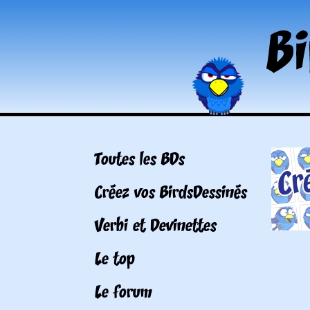
Toutes les BDs
Créez vos BirdsDessinés
Verbi et Devinettes
Le top
Le forum