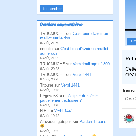
Derniers commentaires
TRUCMUCHE sur
C'est bien d'avoir un
maillot sur le dos !
Hum
6 Août, 21:50
ennelle sur
C'est bien d'avoir un maillot
sur le dos !
Reb
6 Août, 21:05
TRUCMUCHE sur
Verbidouillage n° 800
Cett
6 Août, 20:28
créa
TRUCMUCHE sur
Verbi 1441
6 Août, 20:25
Titoune sur
Verbi 1441
Transcr
6 Août, 19:48
Pégase53 sur
L’éclipse du siècle
Case 1
partiellement éclipsée ?
6 Août, 19:46
HlH sur
Verbi 1441
6 Août, 19:42
Alavacomgetepus sur
Pardon Titoune
6 Août, 19:36