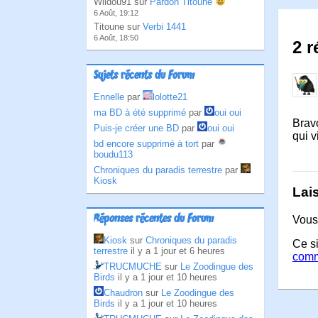
Wildou91 sur
Pardon Titoune
6 Août, 19:12
Titoune sur
Verbi 1441
6 Août, 18:50
2 r
Sujets récents du Forum
Ennelle
par
lolotte21
ma BD à été supprimé
par
oui oui
Bravo
Puis-je créer une BD
par
oui oui
qui v
bd encore supprimé à tort
par
boudu113
Chroniques du paradis terrestre
par
Kiosk
Lai
Réponses récentes du Forum
Vous
Kiosk
sur
Chroniques du paradis
Ce si
terrestre
il y a 1 jour et 6 heures
comm
TRUCMUCHE
sur
Le Zoodingue des
Birds
il y a 1 jour et 10 heures
Chaudron
sur
Le Zoodingue des
Birds
il y a 1 jour et 10 heures