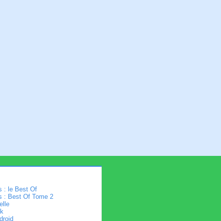
 : le Best Of
s : Best Of Tome 2
elle
k
droid