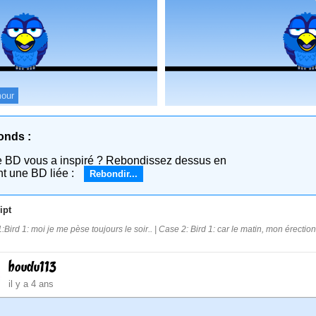
our
onds :
e BD vous a inspiré ? Rebondissez dessus en
nt une BD liée :
Rebondir...
ipt
:Bird 1: moi je me pèse toujours le soir.. | Case 2: Bird 1: car le matin, mon érecti
boudu113
il y a 4 ans