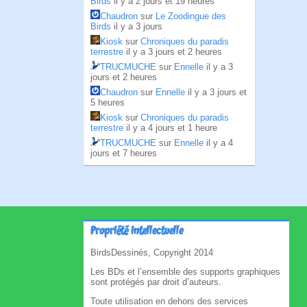
Birds
il y a 2 jours et 19 heures
Chaudron
sur
Le Zoodingue des
Birds
il y a 3 jours
Kiosk
sur
Chroniques du paradis
terrestre
il y a 3 jours et 2 heures
TRUCMUCHE
sur
Ennelle
il y a 3
jours et 2 heures
Chaudron
sur
Ennelle
il y a 3 jours et
5 heures
Kiosk
sur
Chroniques du paradis
terrestre
il y a 4 jours et 1 heure
TRUCMUCHE
sur
Ennelle
il y a 4
jours et 7 heures
Propriété intellectuelle
BirdsDessinés, Copyright 2014
Les BDs et l’ensemble des supports graphiques
sont protégés par droit d’auteurs.
Toute utilisation en dehors des services