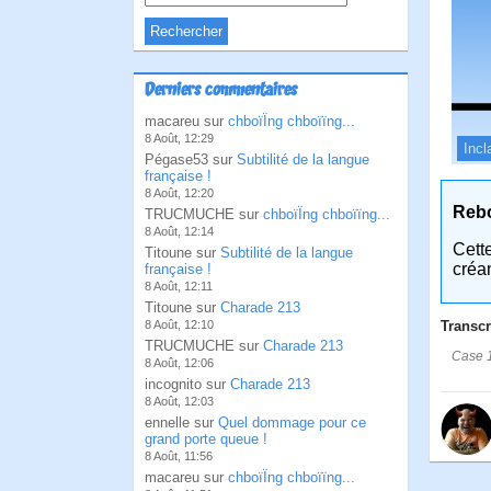
Derniers commentaires
macareu sur
chboïÏng chboïïng...
8 Août, 12:29
Incl
Pégase53 sur
Subtilité de la langue
française !
8 Août, 12:20
Reb
TRUCMUCHE sur
chboïÏng chboïïng...
8 Août, 12:14
Cett
Titoune sur
Subtilité de la langue
créa
française !
8 Août, 12:11
Titoune sur
Charade 213
Transcr
8 Août, 12:10
TRUCMUCHE sur
Charade 213
Case 1
8 Août, 12:06
incognito sur
Charade 213
8 Août, 12:03
ennelle sur
Quel dommage pour ce
grand porte queue !
8 Août, 11:56
macareu sur
chboïÏng chboïïng...