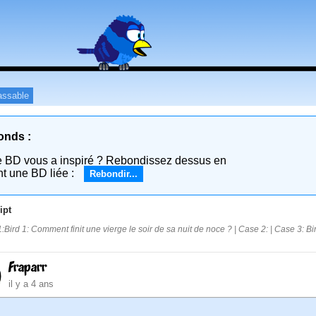
assable
onds :
e BD vous a inspiré ? Rebondissez dessus en
nt une BD liée :
Rebondir...
ipt
:Bird 1: Comment finit une vierge le soir de sa nuit de noce ? | Case 2: | Case 3: Bi
Fraparr
il y a 4 ans