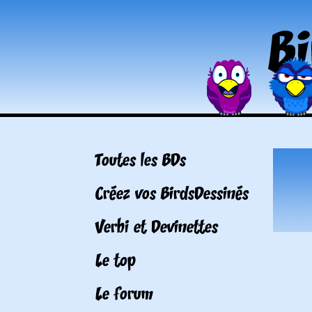
Toutes les BDs
Créez vos BirdsDessinés
Verbi et Devinettes
Le top
Le forum