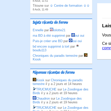
8 Août, 11:51
Titoune sur
☺ Centre de formation ☺☺
8 Août, 11:49
Sujets récents du Forum
Lai
Ennelle
par
lolotte21
Vous
ma BD à été supprimé
par
oui oui
Puis-je créer une BD
par
oui oui
Ce si
bd encore supprimé à tort
par
comm
boudu113
Chroniques du paradis terrestre
par
Kiosk
Réponses récentes du Forum
Kiosk
sur
Chroniques du paradis
terrestre
il y a 2 jours et 14 heures
TRUCMUCHE
sur
Le Zoodingue des
Birds
il y a 2 jours et 19 heures
Chaudron
sur
Le Zoodingue des
Birds
il y a 2 jours et 19 heures
TRUCMUCHE
sur
Le Zoodingue des