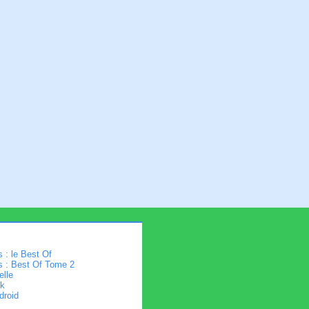
 : le Best Of
s : Best Of Tome 2
elle
k
droid