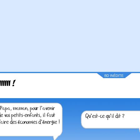
BD INÉDITE
IIIII !