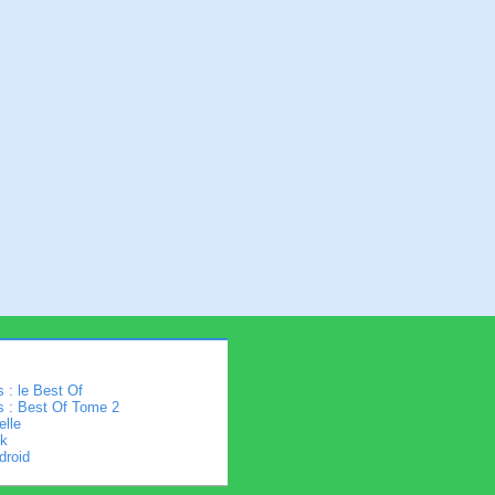
 : le Best Of
s : Best Of Tome 2
elle
k
droid