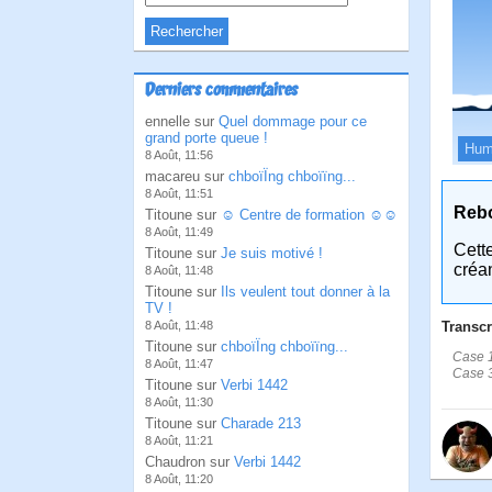
Derniers commentaires
ennelle sur
Quel dommage pour ce
grand porte queue !
Hum
8 Août, 11:56
macareu sur
chboïÏng chboïïng...
8 Août, 11:51
Reb
Titoune sur
☺ Centre de formation ☺☺
8 Août, 11:49
Cett
Titoune sur
Je suis motivé !
créa
8 Août, 11:48
Titoune sur
Ils veulent tout donner à la
TV !
Transcr
8 Août, 11:48
Titoune sur
chboïÏng chboïïng...
Case 1
8 Août, 11:47
Case 3
Titoune sur
Verbi 1442
8 Août, 11:30
Titoune sur
Charade 213
8 Août, 11:21
Chaudron sur
Verbi 1442
8 Août, 11:20