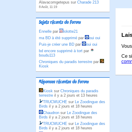
Alavacomgetepus sur
Charade 213
8 Août, 11:19
Sujets récents du Forum
Ennelle
par
lolotte21
Lai
ma BD à été supprimé
par
oui oui
Puis-je créer une BD
par
oui oui
Vous
bd encore supprimé à tort
par
boudu113
Ce si
comm
Chroniques du paradis terrestre
par
Kiosk
Réponses récentes du Forum
Kiosk
sur
Chroniques du paradis
terrestre
il y a 2 jours et 13 heures
TRUCMUCHE
sur
Le Zoodingue des
Birds
il y a 2 jours et 18 heures
Chaudron
sur
Le Zoodingue des
Birds
il y a 2 jours et 18 heures
TRUCMUCHE
sur
Le Zoodingue des
Birds
il y a 2 jours et 18 heures