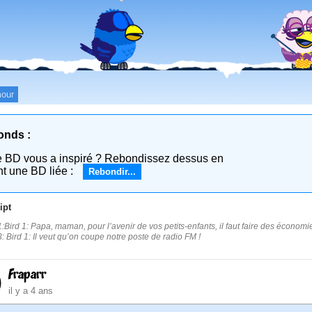
our
onds :
e BD vous a inspiré ? Rebondissez dessus en
nt une BD liée :
Rebondir...
ipt
:Bird 1: Papa, maman, pour l’avenir de vos petits-enfants, il faut faire des économies 
: Bird 1: Il veut qu’on coupe notre poste de radio FM !
Fraparr
il y a 4 ans