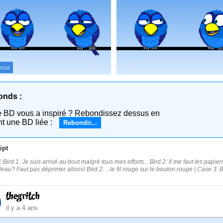
our
onds :
e BD vous a inspiré ? Rebondissez dessus en
nt une BD liée :
Rebondir...
ipt
Bird 1: Je suis arrivé au bout malgré tous mes efforts....Bird 2: Il me faut les papier
leau? Faut pas déprimer allons! Bird 2: ...le fil rouge sur le bouton rouge | Case 3: B
thegritch
il y a 4 ans