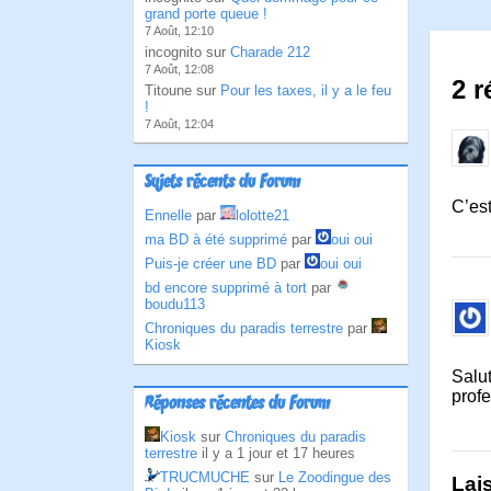
grand porte queue !
7 Août, 12:10
incognito sur
Charade 212
7 Août, 12:08
2 r
Titoune sur
Pour les taxes, il y a le feu
!
7 Août, 12:04
Sujets récents du Forum
C’est
Ennelle
par
lolotte21
ma BD à été supprimé
par
oui oui
Puis-je créer une BD
par
oui oui
bd encore supprimé à tort
par
boudu113
Chroniques du paradis terrestre
par
Kiosk
Salut
profe
Réponses récentes du Forum
Kiosk
sur
Chroniques du paradis
terrestre
il y a 1 jour et 17 heures
TRUCMUCHE
sur
Le Zoodingue des
Lai