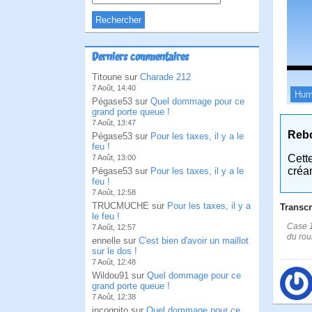
Derniers commentaires
Titoune sur
Charade 212
7 Août, 14:40
Hum
Pégase53 sur
Quel dommage pour ce
grand porte queue !
7 Août, 13:47
Reb
Pégase53 sur
Pour les taxes, il y a le
feu !
Cett
7 Août, 13:00
créa
Pégase53 sur
Pour les taxes, il y a le
feu !
7 Août, 12:58
TRUCMUCHE sur
Pour les taxes, il y a
Transcr
le feu !
Case 1:
7 Août, 12:57
du rou
ennelle sur
C'est bien d'avoir un maillot
sur le dos !
7 Août, 12:48
Wildou91 sur
Quel dommage pour ce
grand porte queue !
7 Août, 12:38
incognito sur
Quel dommage pour ce