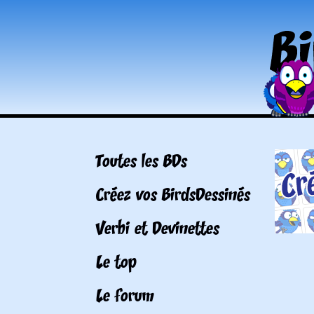
Toutes les BDs
Créez vos BirdsDessinés
Verbi et Devinettes
Le top
Le forum