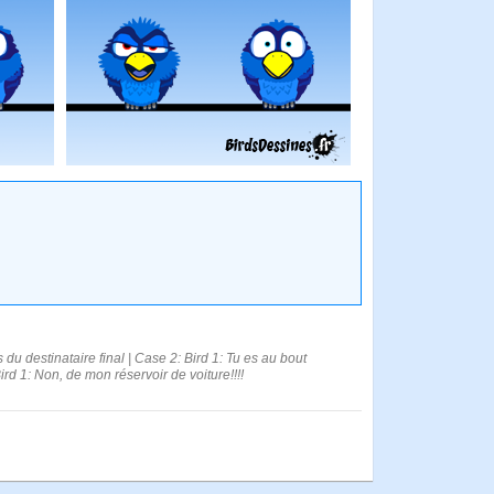
s du destinataire final | Case 2: Bird 1: Tu es au bout
ird 1: Non, de mon réservoir de voiture!!!!