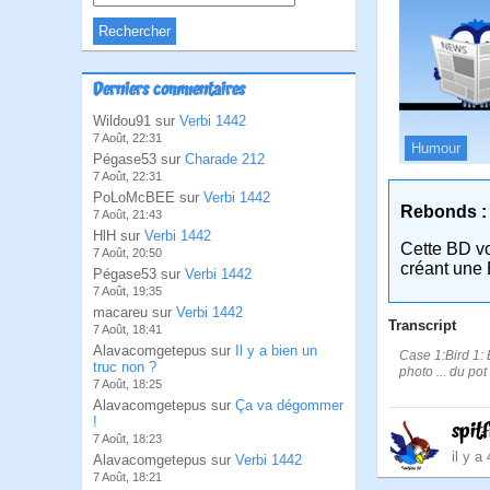
Derniers commentaires
Wildou91 sur
Verbi 1442
7 Août, 22:31
Humour
Pégase53 sur
Charade 212
7 Août, 22:31
PoLoMcBEE sur
Verbi 1442
Rebonds :
7 Août, 21:43
HlH sur
Verbi 1442
Cette BD v
7 Août, 20:50
créant une 
Pégase53 sur
Verbi 1442
7 Août, 19:35
macareu sur
Verbi 1442
Transcript
7 Août, 18:41
Alavacomgetepus sur
Il y a bien un
Case 1:Bird 1: É
truc non ?
photo ... du pot 
7 Août, 18:25
Alavacomgetepus sur
Ça va dégommer
!
spit
7 Août, 18:23
il y a
Alavacomgetepus sur
Verbi 1442
7 Août, 18:21