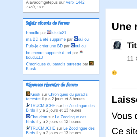
Alavacomgetepus sur
Verbi 1442
7 Août, 18:19
Sujets récents du Forum
Une 
Ennelle
par
lolotte21
ma BD à été supprimé
par
oui oui
Ti
Puis-je créer une BD
par
oui oui
bd encore supprimé à tort
par
11
boudu113
Chroniques du paradis terrestre
par
Kiosk
Réponses récentes du Forum
Kiosk
sur
Chroniques du paradis
Laiss
terrestre
il y a 2 jours et 8 heures
TRUCMUCHE
sur
Le Zoodingue des
Birds
il y a 2 jours et 13 heures
Vous 
Chaudron
sur
Le Zoodingue des
Birds
il y a 2 jours et 13 heures
TRUCMUCHE
sur
Le Zoodingue des
Ce sit
Birds
il y a 2 jours et 13 heures