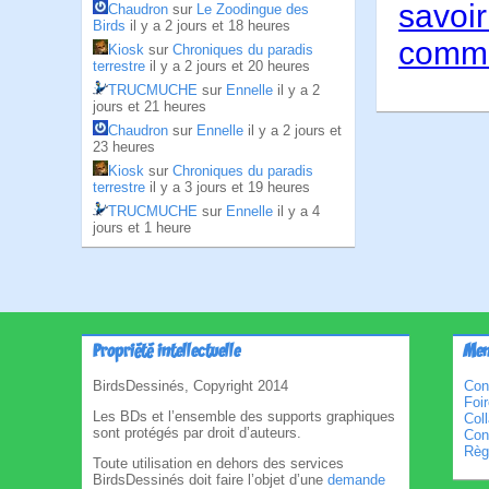
savoir
Chaudron
sur
Le Zoodingue des
Birds
il y a 2 jours et 18 heures
comme
Kiosk
sur
Chroniques du paradis
terrestre
il y a 2 jours et 20 heures
TRUCMUCHE
sur
Ennelle
il y a 2
jours et 21 heures
Chaudron
sur
Ennelle
il y a 2 jours et
23 heures
Kiosk
sur
Chroniques du paradis
terrestre
il y a 3 jours et 19 heures
TRUCMUCHE
sur
Ennelle
il y a 4
jours et 1 heure
Propriété intellectuelle
Men
BirdsDessinés, Copyright 2014
Con
Foi
Les BDs et l’ensemble des supports graphiques
Col
sont protégés par droit d’auteurs.
Cond
Règl
Toute utilisation en dehors des services
BirdsDessinés doit faire l’objet d’une
demande