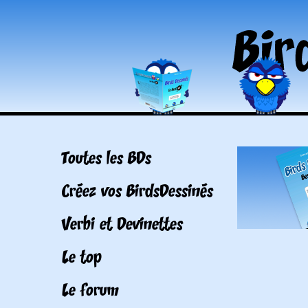
Toutes les BDs
Créez vos BirdsDessinés
Verbi et Devinettes
Le top
Le forum