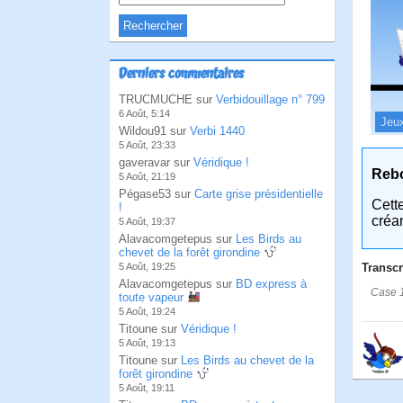
Derniers commentaires
TRUCMUCHE sur
Verbidouillage n° 799
6 Août, 5:14
Jeu
Wildou91 sur
Verbi 1440
5 Août, 23:33
gaveravar sur
Véridique !
Reb
5 Août, 21:19
Pégase53 sur
Carte grise présidentielle
Cett
!
créa
5 Août, 19:37
Alavacomgetepus sur
Les Birds au
chevet de la forêt girondine
Transcr
5 Août, 19:25
Alavacomgetepus sur
BD express à
Case 1
toute vapeur
5 Août, 19:24
Titoune sur
Véridique !
5 Août, 19:13
Titoune sur
Les Birds au chevet de la
forêt girondine
5 Août, 19:11