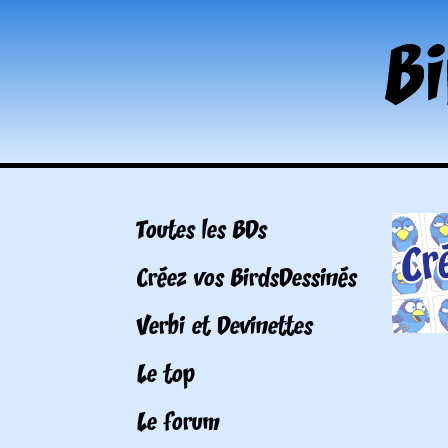
Toutes les BDs
Créez vos BirdsDessinés
Verbi et Devinettes
Le top
Le forum