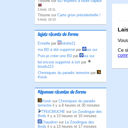
Titoune sur
BD express à toute vapeur
5 Août, 19:11
Titoune sur
Carte grise présidentielle !
5 Août, 19:10
Lai
Sujets récents du Forum
Vous
Ennelle
par
lolotte21
ma BD à été supprimé
par
oui oui
Ce si
comm
Puis-je créer une BD
par
oui oui
bd encore supprimé à tort
par
boudu113
Chroniques du paradis terrestre
par
Kiosk
Réponses récentes du Forum
Kiosk
sur
Chroniques du paradis
terrestre
il y a 8 heures et 30 minutes
TRUCMUCHE
sur
Le Zoodingue des
Birds
il y a 13 heures et 10 minutes
Chaudron
sur
Le Zoodingue des
Birds
il y a 13 heures et 17 minutes