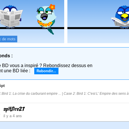
x de mots
onds :
e BD vous a inspiré ? Rebondissez dessus en
nt une BD liée :
Rebondir...
ipt
:Bird 1: La crise du carburant empire ... | Case 2: Bird 1: C'est L' Empire des sens à
spitfire27
il y a 4 ans