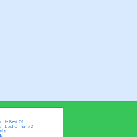
 : le Best Of
s : Best Of Tome 2
elle
k