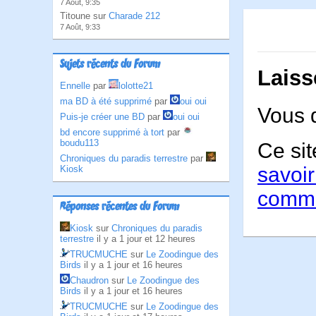
7 Août, 9:35
Titoune sur
Charade 212
7 Août, 9:33
Sujets récents du Forum
Laiss
Ennelle
par
lolotte21
ma BD à été supprimé
par
oui oui
Vous 
Puis-je créer une BD
par
oui oui
bd encore supprimé à tort
par
boudu113
Ce sit
Chroniques du paradis terrestre
par
savoir
Kiosk
comme
Réponses récentes du Forum
Kiosk
sur
Chroniques du paradis
terrestre
il y a 1 jour et 12 heures
TRUCMUCHE
sur
Le Zoodingue des
Birds
il y a 1 jour et 16 heures
Chaudron
sur
Le Zoodingue des
Birds
il y a 1 jour et 16 heures
TRUCMUCHE
sur
Le Zoodingue des