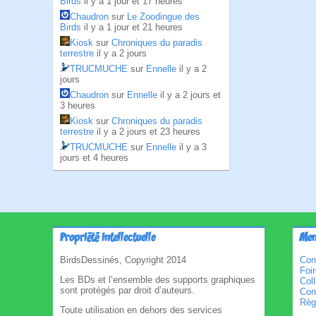
Birds
il y a 1 jour et 17 heures
Chaudron
sur
Le Zoodingue des
Birds
il y a 1 jour et 21 heures
Kiosk
sur
Chroniques du paradis
terrestre
il y a 2 jours
TRUCMUCHE
sur
Ennelle
il y a 2
jours
Chaudron
sur
Ennelle
il y a 2 jours et
3 heures
Kiosk
sur
Chroniques du paradis
terrestre
il y a 2 jours et 23 heures
TRUCMUCHE
sur
Ennelle
il y a 3
jours et 4 heures
Propriété intellectuelle
Men
BirdsDessinés, Copyright 2014
Con
Foi
Les BDs et l’ensemble des supports graphiques
Col
sont protégés par droit d’auteurs.
Cond
Règl
Toute utilisation en dehors des services