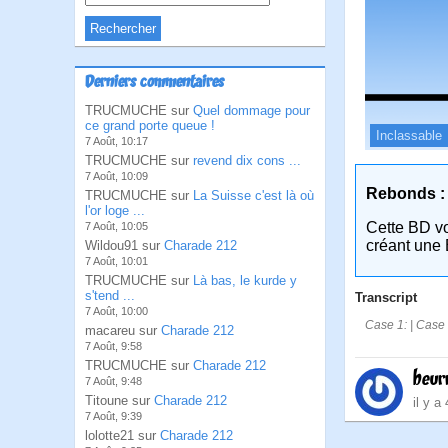
Derniers commentaires
TRUCMUCHE sur
Quel dommage pour
ce grand porte queue !
Inclassable
7 Août, 10:17
TRUCMUCHE sur
revend dix cons ...
7 Août, 10:09
Rebonds :
TRUCMUCHE sur
La Suisse c'est là où
l'or loge ...
Cette BD v
7 Août, 10:05
créant une 
Wildou91 sur
Charade 212
7 Août, 10:01
TRUCMUCHE sur
Là bas, le kurde y
s'tend ...
Transcript
7 Août, 10:00
Case 1: | Case 2
macareu sur
Charade 212
7 Août, 9:58
TRUCMUCHE sur
Charade 212
beur
7 Août, 9:48
Titoune sur
Charade 212
il y a
7 Août, 9:39
lolotte21 sur
Charade 212