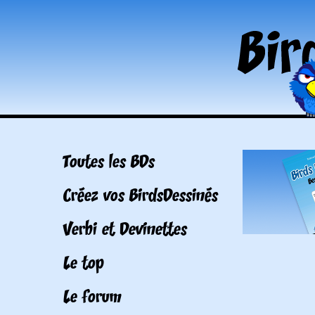
Toutes les BDs
Créez vos BirdsDessinés
Verbi et Devinettes
Le top
Le forum