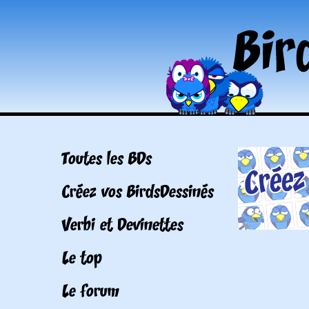
Toutes les BDs
Créez vos BirdsDessinés
Verbi et Devinettes
Le top
Le forum