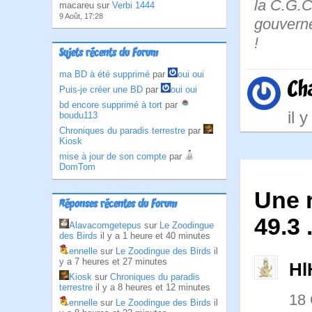
la C.G.C
macareu sur
Verbi 1444
9 Août, 17:28
gouverne
!
Sujets récents du Forum
ma BD à été supprimé
par
oui oui
Ch
Puis-je créer une BD
par
oui oui
bd encore supprimé à tort
par
il 
boudu113
Chroniques du paradis terrestre
par
Kiosk
mise à jour de son compte
par
DomTom
Une 
Réponses récentes du Forum
49.3 
Alavacomgetepus
sur
Le Zoodingue
des Birds
il y a 1 heure et 40 minutes
ennelle
sur
Le Zoodingue des Birds
il
y a 7 heures et 27 minutes
Hl
Kiosk
sur
Chroniques du paradis
terrestre
il y a 8 heures et 12 minutes
18
ennelle
sur
Le Zoodingue des Birds
il