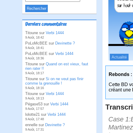
Derniers commentaires
Titoune sur
Verbi 1444
9 Août, 18:42
PoLoMcBEE sur
Devinette ?
9 Août, 18:41
PoLoMcBEE sur
Verbi 1444
Actualité
9 Août, 18:36
Titoune sur
Quand on est vieux, faut
rien rater !!
9 Août, 18:17
Rebonds :
Titoune sur
Si on ne veut pas finir
comme la grenouille !
Cette BD v
9 Août, 18:16
créant une 
Titoune sur
Verbi 1444
9 Août, 18:13
Pégase53 sur
Verbi 1444
Transcri
9 Août, 17:57
lolotte21 sur
Verbi 1444
Case 1:B
9 Août, 17:48
ennelle sur
Devinette ?
Martinez 
9 Août, 17:31