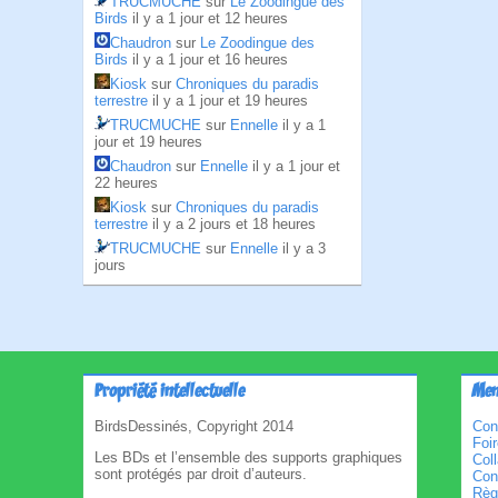
TRUCMUCHE
sur
Le Zoodingue des
Birds
il y a 1 jour et 12 heures
Chaudron
sur
Le Zoodingue des
Birds
il y a 1 jour et 16 heures
Kiosk
sur
Chroniques du paradis
terrestre
il y a 1 jour et 19 heures
TRUCMUCHE
sur
Ennelle
il y a 1
jour et 19 heures
Chaudron
sur
Ennelle
il y a 1 jour et
22 heures
Kiosk
sur
Chroniques du paradis
terrestre
il y a 2 jours et 18 heures
TRUCMUCHE
sur
Ennelle
il y a 3
jours
Propriété intellectuelle
Men
BirdsDessinés, Copyright 2014
Con
Foi
Les BDs et l’ensemble des supports graphiques
Col
sont protégés par droit d’auteurs.
Cond
Règl