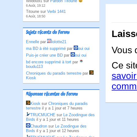
Wildou91 sur
Pardon Titoune
6 Août, 19:12
Titoune sur
Verbi 1441
6 Août, 18:50
Laiss
Sujets récents du Forum
Ennelle
par
lolotte21
Vous 
ma BD à été supprimé
par
oui oui
Puis-je créer une BD
par
oui oui
bd encore supprimé à tort
par
Ce sit
boudu113
savoir
Chroniques du paradis terrestre
par
Kiosk
comme
Réponses récentes du Forum
Kiosk
sur
Chroniques du paradis
terrestre
il y a 1 jour et 7 heures
TRUCMUCHE
sur
Le Zoodingue des
Birds
il y a 1 jour et 11 heures
Chaudron
sur
Le Zoodingue des
Birds
il y a 1 jour et 12 heures