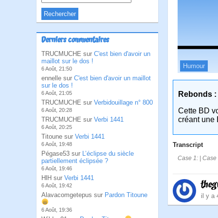
Derniers commentaires
TRUCMUCHE sur
C'est bien d'avoir un
maillot sur le dos !
Humour
6 Août, 21:50
ennelle sur
C'est bien d'avoir un maillot
sur le dos !
Rebonds :
6 Août, 21:05
TRUCMUCHE sur
Verbidouillage n° 800
Cette BD v
6 Août, 20:28
créant une 
TRUCMUCHE sur
Verbi 1441
6 Août, 20:25
Titoune sur
Verbi 1441
Transcript
6 Août, 19:48
Pégase53 sur
L’éclipse du siècle
Case 1: | Case 
partiellement éclipsée ?
6 Août, 19:46
HlH sur
Verbi 1441
theg
6 Août, 19:42
Alavacomgetepus sur
Pardon Titoune
il y a
6 Août, 19:36