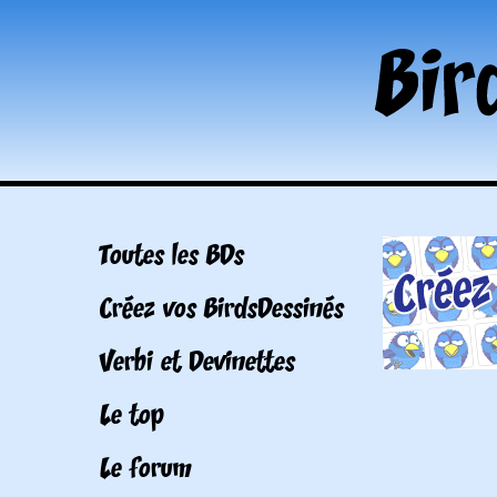
Toutes les BDs
Créez vos BirdsDessinés
Verbi et Devinettes
Le top
Le forum