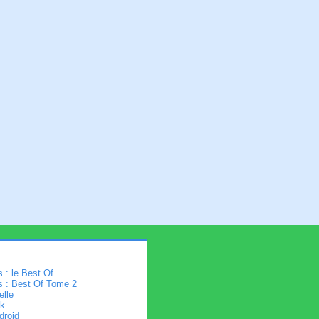
 : le Best Of
s : Best Of Tome 2
elle
k
droid