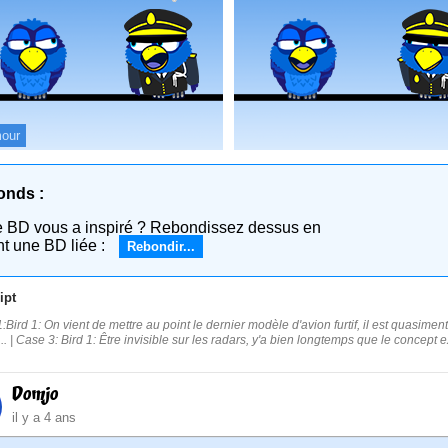
our
onds :
e BD vous a inspiré ? Rebondissez dessus en
nt une BD liée :
Rebondir...
ipt
:Bird 1: On vient de mettre au point le dernier modèle d'avion furtif, il est quasiment
.. | Case 3: Bird 1: Être invisible sur les radars, y'a bien longtemps que le concept e
Domjo
il y a 4 ans