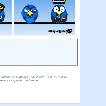
 invisible aux radars. | Case 2: Bird 1: Pas de quoi se
xiste, ça s'appelle : Le Peuple !