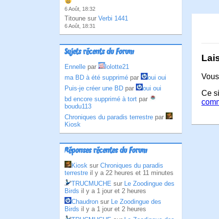
6 Août, 18:32
Titoune sur
Verbi 1441
6 Août, 18:31
Sujets récents du Forum
Lai
Ennelle
par
lolotte21
Vous
ma BD à été supprimé
par
oui oui
Puis-je créer une BD
par
oui oui
Ce si
bd encore supprimé à tort
par
comm
boudu113
Chroniques du paradis terrestre
par
Kiosk
Réponses récentes du Forum
Kiosk
sur
Chroniques du paradis
terrestre
il y a 22 heures et 11 minutes
TRUCMUCHE
sur
Le Zoodingue des
Birds
il y a 1 jour et 2 heures
Chaudron
sur
Le Zoodingue des
Birds
il y a 1 jour et 2 heures