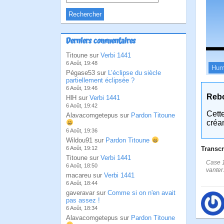
Derniers commentaires
Titoune sur
Verbi 1441
6 Août, 19:48
Hum
Pégase53 sur
L’éclipse du siècle
partiellement éclipsée ?
6 Août, 19:46
Reb
HlH sur
Verbi 1441
6 Août, 19:42
Cett
Alavacomgetepus sur
Pardon Titoune
créa
6 Août, 19:36
Wildou91 sur
Pardon Titoune
Transcr
6 Août, 19:12
Titoune sur
Verbi 1441
Case 1
6 Août, 18:50
vanter.
macareu sur
Verbi 1441
6 Août, 18:44
gaveravar sur
Comme si on n'en avait
pas assez !
6 Août, 18:34
Alavacomgetepus sur
Pardon Titoune