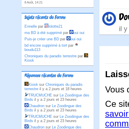
8 Août, 14:21
Do
Sujets récents du Forum
Ennelle
par
lolotte21
il 
ma BD à été supprimé
par
oui oui
Puis-je créer une BD
par
oui oui
bd encore supprimé à tort
par
boudu113
Chroniques du paradis terrestre
par
Kiosk
Laiss
Réponses récentes du Forum
Kiosk
sur
Chroniques du paradis
Vous 
terrestre
il y a 2 jours et 18 heures
TRUCMUCHE
sur
Le Zoodingue des
Birds
il y a 2 jours et 23 heures
Ce sit
Chaudron
sur
Le Zoodingue des
Birds
il y a 2 jours et 23 heures
savoir
TRUCMUCHE
sur
Le Zoodingue des
Birds
il y a 2 jours et 23 heures
comme
Chaudron
sur
Le Zoodingue des