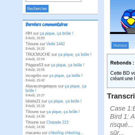
Derniers commentaires
HlH sur
ça pique, ça brûle !
8 Août, 16:50
Titoune sur
Verbi 1442
Humour
8 Août, 16:20
TRUCMUCHE sur
ça pique, ça brûle !
8 Août, 15:59
Rebonds :
Pégase53 sur
ça pique, ça brûle !
8 Août, 15:55
Cette BD v
incognito sur
ça pique, ça brûle !
créant une 
8 Août, 15:42
Alavacomgetepus sur
ça pique, ça
brûle !
Transcri
8 Août, 15:27
lolotte21 sur
ça pique, ça brûle !
8 Août, 15:18
Case 1:Bi
Titoune sur
ça pique, ça brûle !
Bird 1: A
8 Août, 14:38
Titoune sur
Charade 213
risqué...
8 Août, 14:36
sûr...
macareu sur
chboïÏng chboïïng...