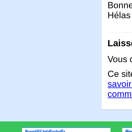
Bonne
Hélas 
Laiss
Vous 
Ce sit
savoir
comme