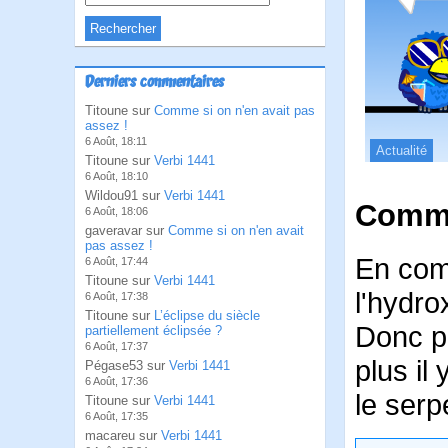
Derniers commentaires
Titoune sur
Comme si on n'en avait pas
assez !
6 Août, 18:11
Actualité
Titoune sur
Verbi 1441
6 Août, 18:10
Wildou91 sur
Verbi 1441
Comme
6 Août, 18:06
gaveravar sur
Comme si on n'en avait
pas assez !
En com
6 Août, 17:44
Titoune sur
Verbi 1441
l'hydro
6 Août, 17:38
Titoune sur
L’éclipse du siècle
Donc pl
partiellement éclipsée ?
6 Août, 17:37
plus il
Pégase53 sur
Verbi 1441
6 Août, 17:36
le serp
Titoune sur
Verbi 1441
6 Août, 17:35
macareu sur
Verbi 1441