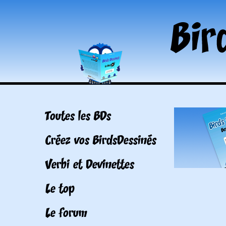
Toutes les BDs
Créez vos BirdsDessinés
Verbi et Devinettes
Le top
Le forum