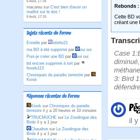
6 Août, 17:34
Rebonds :
macareu sur
C'est bien d'avoir un
maillot sur le dos !
Cette BD v
6 Août, 17:33
créant une 
Sujets récents du Forum
Transcri
Ennelle
par
lolotte21
ma BD à été supprimé
par
oui oui
Case 1:B
Puis-je créer une BD
par
oui oui
diminué,
bd encore supprimé à tort
par
boudu113
méthane 
Chroniques du paradis terrestre
par
3: Bird 
Kiosk
défendre
Réponses récentes du Forum
Pé
Kiosk
sur
Chroniques du paradis
terrestre
il y a 20 heures et 10 minutes
TRUCMUCHE
sur
Le Zoodingue des
il 
Birds
il y a 1 jour
Chaudron
sur
Le Zoodingue des
Birds
il y a 1 jour