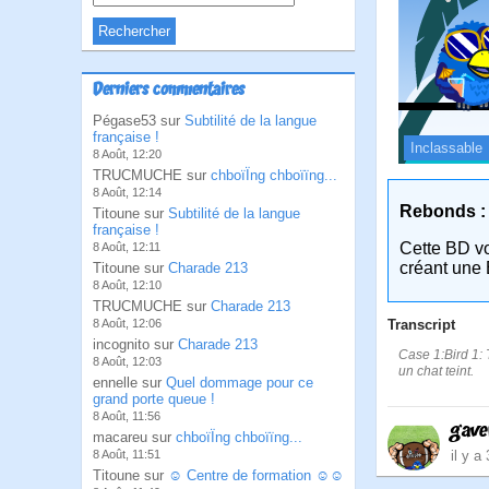
Derniers commentaires
Pégase53 sur
Subtilité de la langue
française !
Inclassable
8 Août, 12:20
TRUCMUCHE sur
chboïÏng chboïïng...
8 Août, 12:14
Rebonds :
Titoune sur
Subtilité de la langue
française !
Cette BD v
8 Août, 12:11
créant une 
Titoune sur
Charade 213
8 Août, 12:10
TRUCMUCHE sur
Charade 213
Transcript
8 Août, 12:06
incognito sur
Charade 213
Case 1:Bird 1: T
8 Août, 12:03
un chat teint.
ennelle sur
Quel dommage pour ce
grand porte queue !
8 Août, 11:56
gave
macareu sur
chboïÏng chboïïng...
il y a
8 Août, 11:51
Titoune sur
☺ Centre de formation ☺☺