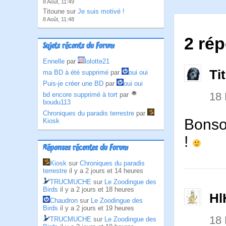
8 Août, 11:49
Titoune sur
Je suis motivé !
8 Août, 11:48
2 rép
Sujets récents du Forum
Ennelle
par
lolotte21
Ti
ma BD à été supprimé
par
oui oui
Puis-je créer une BD
par
oui oui
18
bd encore supprimé à tort
par
boudu113
Chroniques du paradis terrestre
par
Bonsoi
Kiosk
!
Réponses récentes du Forum
Kiosk
sur
Chroniques du paradis
terrestre
il y a 2 jours et 14 heures
TRUCMUCHE
sur
Le Zoodingue des
Birds
il y a 2 jours et 18 heures
Hl
Chaudron
sur
Le Zoodingue des
Birds
il y a 2 jours et 19 heures
18
TRUCMUCHE
sur
Le Zoodingue des