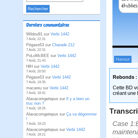
Derniers commentaires
Wildou91 sur
Verbi 1442
7 Août, 22:31
Pégase53 sur
Charade 212
7 Août, 22:31
PoLoMcBEE sur
Verbi 1442
Humour
7 Août, 21:43
HlH sur
Verbi 1442
7 Août, 20:50
Rebonds :
Pégase53 sur
Verbi 1442
7 Août, 19:35
Cette BD v
macareu sur
Verbi 1442
créant une 
7 Août, 18:41
Alavacomgetepus sur
Il y a bien un
truc non ?
7 Août, 18:25
Transcri
Alavacomgetepus sur
Ça va dégommer
!
Case 1:B
7 Août, 18:23
Alavacomgetepus sur
Verbi 1442
maintenan
7 Août, 18:21