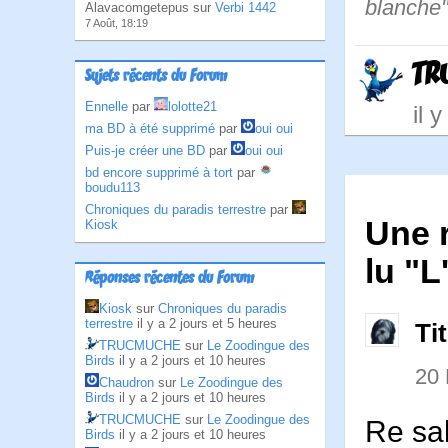
blanche"
Alavacomgetepus sur
Verbi 1442
7 Août, 18:19
TR
Sujets récents du Forum
Ennelle
par
lolotte21
il 
ma BD à été supprimé
par
oui oui
Puis-je créer une BD
par
oui oui
bd encore supprimé à tort
par
boudu113
Chroniques du paradis terrestre
par
Une 
Kiosk
lu "L
Réponses récentes du Forum
Kiosk
sur
Chroniques du paradis
terrestre
il y a 2 jours et 5 heures
Ti
TRUCMUCHE
sur
Le Zoodingue des
Birds
il y a 2 jours et 10 heures
20
Chaudron
sur
Le Zoodingue des
Birds
il y a 2 jours et 10 heures
TRUCMUCHE
sur
Le Zoodingue des
Re sal
Birds
il y a 2 jours et 10 heures