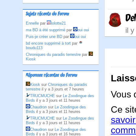
Sujets récents du Forum
Del
Ennelle
par
lolotte21
il 
ma BD à été supprimé
par
oui oui
Puis-je créer une BD
par
oui oui
bd encore supprimé à tort
par
boudu113
Chroniques du paradis terrestre
par
Kiosk
Réponses récentes du Forum
Laiss
Kiosk
sur
Chroniques du paradis
terrestre
il y a 3 jours et 7 heures
Vous 
TRUCMUCHE
sur
Le Zoodingue des
Birds
il y a 3 jours et 11 heures
Ce sit
Chaudron
sur
Le Zoodingue des
Birds
il y a 3 jours et 11 heures
savoir
TRUCMUCHE
sur
Le Zoodingue des
Birds
il y a 3 jours et 11 heures
comme
Chaudron
sur
Le Zoodingue des
Birds
il y a 3 jours et 16 heures