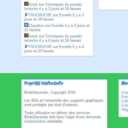
Kiosk
sur
Chroniques du paradis
terrestre
il y a 3 jours et 19 heures
TRUCMUCHE
sur
Ennelle
il y a 3
jours et 19 heures
Chaudron
sur
Ennelle
il y a 3 jours et
21 heures
Kiosk
sur
Chroniques du paradis
terrestre
il y a 4 jours et 18 heures
TRUCMUCHE
sur
Ennelle
il y a 4
jours et 23 heures
Propriété intellectuelle
Men
BirdsDessinés, Copyright 2014
Con
Foi
Les BDs et l’ensemble des supports graphiques
Col
sont protégés par droit d’auteurs.
Cond
Règl
Toute utilisation en dehors des services
BirdsDessinés doit faire l’objet d’une
demande
d’autorisation
préalable.