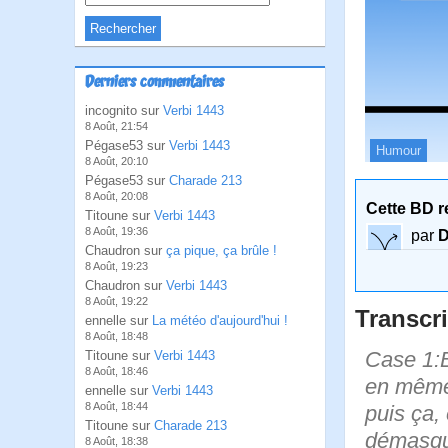
Derniers commentaires
incognito sur
Verbi 1443
8 Août, 21:54
Pégase53 sur
Verbi 1443
Humour
8 Août, 20:10
Pégase53 sur
Charade 213
8 Août, 20:08
Cette BD r
Titoune sur
Verbi 1443
8 Août, 19:36
par
D
Chaudron sur
ça pique, ça brûle !
8 Août, 19:23
Chaudron sur
Verbi 1443
8 Août, 19:22
Transcri
ennelle sur
La météo d'aujourd'hui !
8 Août, 18:48
Case 1:B
Titoune sur
Verbi 1443
8 Août, 18:46
en même 
ennelle sur
Verbi 1443
8 Août, 18:44
puis ça,
Titoune sur
Charade 213
démasq
8 Août, 18:38