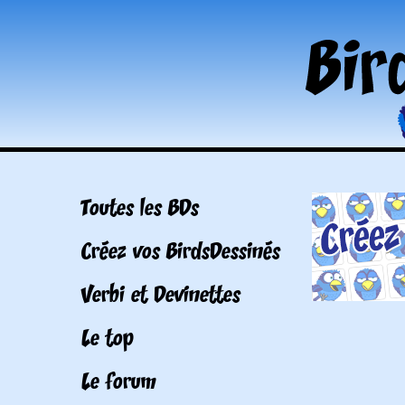
Toutes les BDs
Créez vos BirdsDessinés
Verbi et Devinettes
Le top
Le forum