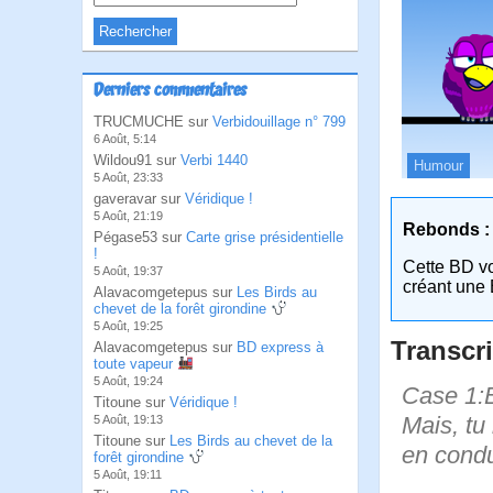
Derniers commentaires
TRUCMUCHE sur
Verbidouillage n° 799
6 Août, 5:14
Wildou91 sur
Verbi 1440
Humour
5 Août, 23:33
gaveravar sur
Véridique !
5 Août, 21:19
Rebonds :
Pégase53 sur
Carte grise présidentielle
!
Cette BD v
5 Août, 19:37
créant une 
Alavacomgetepus sur
Les Birds au
chevet de la forêt girondine
5 Août, 19:25
Transcri
Alavacomgetepus sur
BD express à
toute vapeur
5 Août, 19:24
Case 1:B
Titoune sur
Véridique !
Mais, tu
5 Août, 19:13
Titoune sur
Les Birds au chevet de la
en condui
forêt girondine
5 Août, 19:11