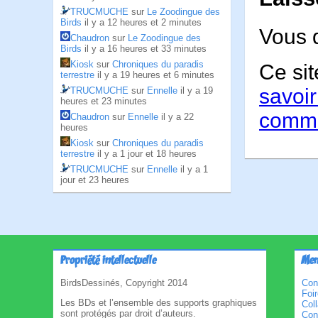
TRUCMUCHE
sur
Le Zoodingue des
Birds
il y a 12 heures et 2 minutes
Vous 
Chaudron
sur
Le Zoodingue des
Birds
il y a 16 heures et 33 minutes
Kiosk
sur
Chroniques du paradis
Ce sit
terrestre
il y a 19 heures et 6 minutes
savoir
TRUCMUCHE
sur
Ennelle
il y a 19
heures et 23 minutes
comme
Chaudron
sur
Ennelle
il y a 22
heures
Kiosk
sur
Chroniques du paradis
terrestre
il y a 1 jour et 18 heures
TRUCMUCHE
sur
Ennelle
il y a 1
jour et 23 heures
Propriété intellectuelle
Men
BirdsDessinés, Copyright 2014
Con
Foi
Les BDs et l’ensemble des supports graphiques
Col
sont protégés par droit d’auteurs.
Cond