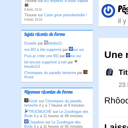
Titoune sur
BD express à toute vapeur
Pé
5 Août, 19:11
Titoune sur
Carte grise présidentielle !
il 
5 Août, 19:10
Sujets récents du Forum
Ennelle
par
lolotte21
ma BD à été supprimé
par
oui oui
Une 
Puis-je créer une BD
par
oui oui
bd encore supprimé à tort
par
boudu113
Ti
Chroniques du paradis terrestre
par
Kiosk
23
Réponses récentes du Forum
Rhôoo
Kiosk
sur
Chroniques du paradis
terrestre
il y a 7 heures et 9 minutes
TRUCMUCHE
sur
Le Zoodingue des
Birds
il y a 11 heures et 49 minutes
Chaudron
sur
Le Zoodingue des
Laiss
Birds
il y a 11 heures et 56 minutes