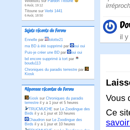
Wildou91 sur
Pardon Titoune
irréproc
6 Août, 19:12
Titoune sur
Verbi 1441
6 Août, 18:50
Do
Sujets récents du Forum
il 
Ennelle
par
lolotte21
ma BD à été supprimé
par
oui oui
Puis-je créer une BD
par
oui oui
bd encore supprimé à tort
par
boudu113
Chroniques du paradis terrestre
par
Kiosk
Laiss
Réponses récentes du Forum
Vous 
Kiosk
sur
Chroniques du paradis
terrestre
il y a 1 jour et 5 heures
TRUCMUCHE
sur
Le Zoodingue des
Ce sit
Birds
il y a 1 jour et 10 heures
Chaudron
sur
Le Zoodingue des
savoir
Birds
il y a 1 jour et 10 heures