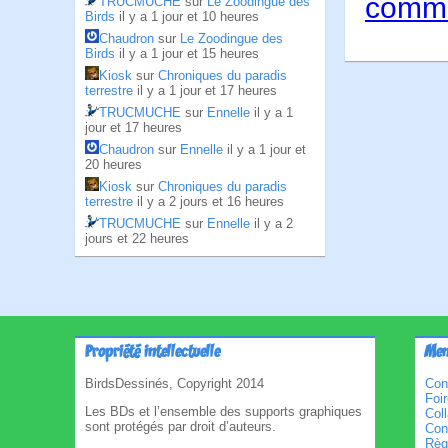
comme
TRUCMUCHE
sur
Le Zoodingue des
Birds
il y a 1 jour et 10 heures
Chaudron
sur
Le Zoodingue des
Birds
il y a 1 jour et 15 heures
Kiosk
sur
Chroniques du paradis
terrestre
il y a 1 jour et 17 heures
TRUCMUCHE
sur
Ennelle
il y a 1
jour et 17 heures
Chaudron
sur
Ennelle
il y a 1 jour et
20 heures
Kiosk
sur
Chroniques du paradis
terrestre
il y a 2 jours et 16 heures
TRUCMUCHE
sur
Ennelle
il y a 2
jours et 22 heures
Propriété intellectuelle
Men
BirdsDessinés, Copyright 2014
Con
Foi
Les BDs et l’ensemble des supports graphiques
Col
sont protégés par droit d’auteurs.
Cond
Règl