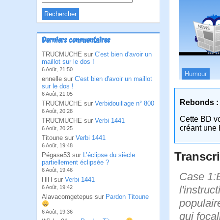
Derniers commentaires
TRUCMUCHE sur
C'est bien d'avoir un
maillot sur le dos !
6 Août, 21:50
Humour
ennelle sur
C'est bien d'avoir un maillot
sur le dos !
6 Août, 21:05
Rebonds :
TRUCMUCHE sur
Verbidouillage n° 800
6 Août, 20:28
Cette BD v
TRUCMUCHE sur
Verbi 1441
créant une 
6 Août, 20:25
Titoune sur
Verbi 1441
6 Août, 19:48
Transcri
Pégase53 sur
L’éclipse du siècle
partiellement éclipsée ?
6 Août, 19:46
Case 1:B
HlH sur
Verbi 1441
l'instru
6 Août, 19:42
Alavacomgetepus sur
Pardon Titoune
populair
6 Août, 19:36
qui foca