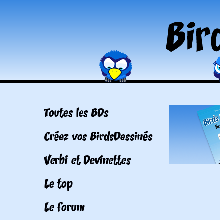
Toutes les BDs
Créez vos BirdsDessinés
Verbi et Devinettes
Le top
Le forum