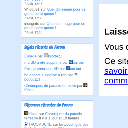
7 Août, 12:48
Wildou91 sur
Quel dommage pour ce
grand porte queue !
7 Août, 12:38
incognito sur
Quel dommage pour ce
grand porte queue !
Laiss
7 Août, 12:10
Vous 
Sujets récents du Forum
Ennelle
par
lolotte21
Ce sit
ma BD à été supprimé
par
oui oui
savoir
Puis-je créer une BD
par
oui oui
bd encore supprimé à tort
par
comme
boudu113
Chroniques du paradis terrestre
par
Kiosk
Réponses récentes du Forum
Kiosk
sur
Chroniques du paradis
terrestre
il y a 1 jour et 18 heures
TRUCMUCHE
sur
Le Zoodingue des