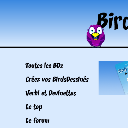
Toutes les BDs
Créez vos BirdsDessinés
Verbi et Devinettes
Le top
Le forum