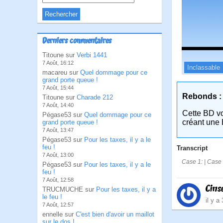
Derniers commentaires
Titoune sur
Verbi 1441
7 Août, 16:12
Inclassable
macareu sur
Quel dommage pour ce
grand porte queue !
7 Août, 15:44
Rebonds :
Titoune sur
Charade 212
7 Août, 14:40
Cette BD v
Pégase53 sur
Quel dommage pour ce
créant une 
grand porte queue !
7 Août, 13:47
Pégase53 sur
Pour les taxes, il y a le
feu !
Transcript
7 Août, 13:00
Case 1: | Case 2
Pégase53 sur
Pour les taxes, il y a le
feu !
7 Août, 12:58
Cins
TRUCMUCHE sur
Pour les taxes, il y a
le feu !
il y a
7 Août, 12:57
ennelle sur
C'est bien d'avoir un maillot
sur le dos !