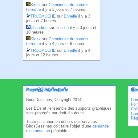
Kiosk
sur
Chroniques du paradis
terrestre
il y a 3 jours et 7 heures
TRUCMUCHE
sur
Ennelle
il y a 3
jours et 7 heures
Chaudron
sur
Ennelle
il y a 3 jours et
10 heures
Kiosk
sur
Chroniques du paradis
terrestre
il y a 4 jours et 6 heures
TRUCMUCHE
sur
Ennelle
il y a 4
jours et 12 heures
Propriété intellectuelle
Men
BirdsDessinés, Copyright 2014
Con
Foi
Les BDs et l’ensemble des supports graphiques
Col
sont protégés par droit d’auteurs.
Cond
Règl
Toute utilisation en dehors des services
BirdsDessinés doit faire l’objet d’une
demande
d’autorisation
préalable.