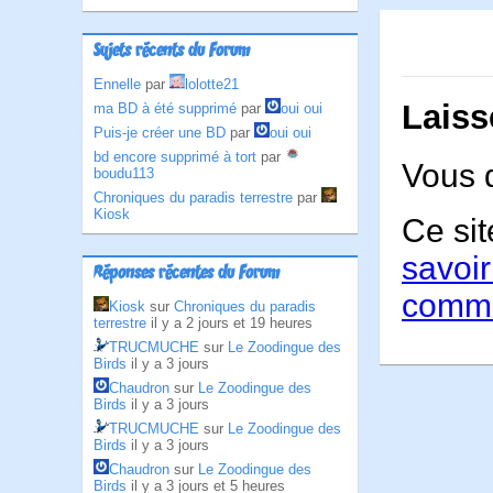
Sujets récents du Forum
Ennelle
par
lolotte21
Laiss
ma BD à été supprimé
par
oui oui
Puis-je créer une BD
par
oui oui
bd encore supprimé à tort
par
Vous 
boudu113
Chroniques du paradis terrestre
par
Kiosk
Ce sit
savoir
Réponses récentes du Forum
comme
Kiosk
sur
Chroniques du paradis
terrestre
il y a 2 jours et 19 heures
TRUCMUCHE
sur
Le Zoodingue des
Birds
il y a 3 jours
Chaudron
sur
Le Zoodingue des
Birds
il y a 3 jours
TRUCMUCHE
sur
Le Zoodingue des
Birds
il y a 3 jours
Chaudron
sur
Le Zoodingue des
Birds
il y a 3 jours et 5 heures