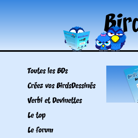
Toutes les BDs
Créez vos BirdsDessinés
Verbi et Devinettes
Le top
Le forum