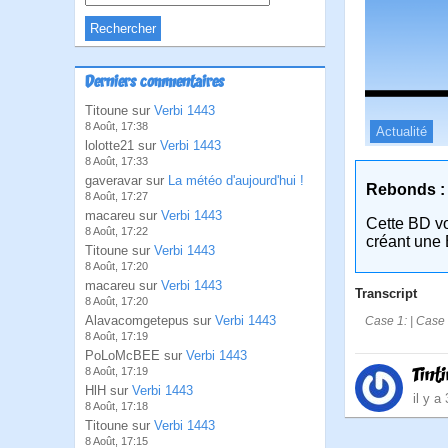
Derniers commentaires
Titoune sur
Verbi 1443
8 Août, 17:38
Actualité
lolotte21 sur
Verbi 1443
8 Août, 17:33
gaveravar sur
La météo d'aujourd'hui !
Rebonds :
8 Août, 17:27
macareu sur
Verbi 1443
Cette BD v
8 Août, 17:22
créant une 
Titoune sur
Verbi 1443
8 Août, 17:20
macareu sur
Verbi 1443
Transcript
8 Août, 17:20
Alavacomgetepus sur
Verbi 1443
Case 1: | Case 
8 Août, 17:19
PoLoMcBEE sur
Verbi 1443
Tint
8 Août, 17:19
HlH sur
Verbi 1443
il y a
8 Août, 17:18
Titoune sur
Verbi 1443
8 Août, 17:15