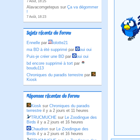
7 Août, 18:25
Alavacomgetepus sur
Ça va dégommer
!
7 Août, 18:23
Sujets récents du Forum
Ennelle
par
lolotte21
ma BD à été supprimé
par
oui oui
Puis-je créer une BD
par
oui oui
bd encore supprimé à tort
par
boudu113
Chroniques du paradis terrestre
par
Kiosk
Réponses récentes du Forum
Kiosk
sur
Chroniques du paradis
terrestre
il y a 2 jours et 11 heures
TRUCMUCHE
sur
Le Zoodingue des
Birds
il y a 2 jours et 16 heures
Chaudron
sur
Le Zoodingue des
Birds
il y a 2 jours et 16 heures