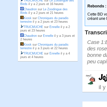
TRUCMUCHE
sur
Le Zoodingue des
Birds
il y a 2 jours et 16 heures
Rebonds :
Chaudron
sur
Le Zoodingue des
Birds
il y a 2 jours et 21 heures
Cette BD v
Kiosk
sur
Chroniques du paradis
créant une 
terrestre
il y a 2 jours et 23 heures
TRUCMUCHE
sur
Ennelle
il y a 2
jours et 23 heures
Transcri
Chaudron
sur
Ennelle
il y a 3 jours et
2 heures
Case 1:B
Kiosk
sur
Chroniques du paradis
des rose
terrestre
il y a 3 jours et 22 heures
TRUCMUCHE
sur
Ennelle
il y a 4
bonne da
jours et 4 heures
peu capi
Jo
il 