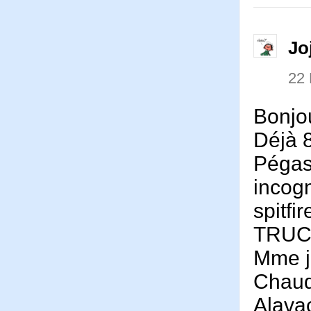
Jo
22
Bonjo
Déjà 8
Péga
incogn
spitfi
TRU
Mme j
Chau
Alava