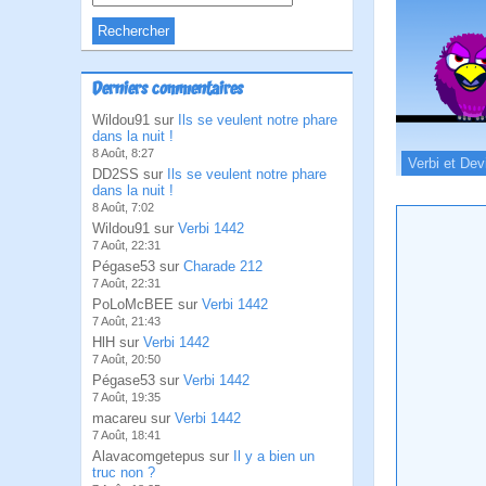
Derniers commentaires
Wildou91 sur
Ils se veulent notre phare
dans la nuit !
8 Août, 8:27
Verbi et Dev
DD2SS sur
Ils se veulent notre phare
dans la nuit !
8 Août, 7:02
Wildou91 sur
Verbi 1442
7 Août, 22:31
Pégase53 sur
Charade 212
7 Août, 22:31
PoLoMcBEE sur
Verbi 1442
7 Août, 21:43
HlH sur
Verbi 1442
7 Août, 20:50
Pégase53 sur
Verbi 1442
7 Août, 19:35
macareu sur
Verbi 1442
7 Août, 18:41
Alavacomgetepus sur
Il y a bien un
truc non ?