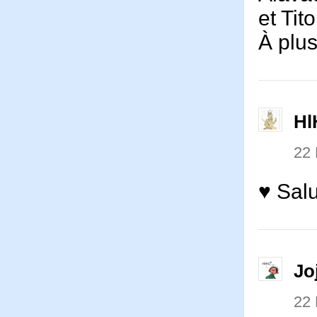
et Tit
À plus
Hl
22
♥ Salu
Jo
22