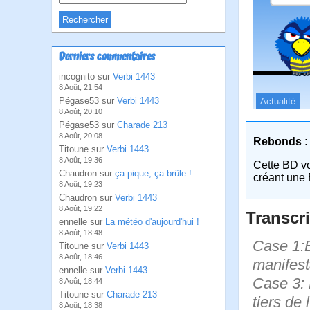
Derniers commentaires
incognito sur
Verbi 1443
8 Août, 21:54
Pégase53 sur
Verbi 1443
Actualité
8 Août, 20:10
Pégase53 sur
Charade 213
8 Août, 20:08
Rebonds :
Titoune sur
Verbi 1443
8 Août, 19:36
Cette BD v
Chaudron sur
ça pique, ça brûle !
créant une 
8 Août, 19:23
Chaudron sur
Verbi 1443
8 Août, 19:22
Transcri
ennelle sur
La météo d'aujourd'hui !
8 Août, 18:48
Case 1:B
Titoune sur
Verbi 1443
8 Août, 18:46
manifest
ennelle sur
Verbi 1443
Case 3: B
8 Août, 18:44
Titoune sur
Charade 213
tiers de 
8 Août, 18:38