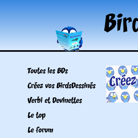
Toutes les BDs
Créez vos BirdsDessinés
Verbi et Devinettes
Le top
Le forum