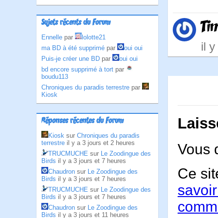
Ti
Sujets récents du Forum
Ennelle
par
lolotte21
il 
ma BD à été supprimé
par
oui oui
Puis-je créer une BD
par
oui oui
bd encore supprimé à tort
par
boudu113
Chroniques du paradis terrestre
par
Kiosk
Laiss
Réponses récentes du Forum
Kiosk
sur
Chroniques du paradis
terrestre
il y a 3 jours et 2 heures
Vous 
TRUCMUCHE
sur
Le Zoodingue des
Birds
il y a 3 jours et 7 heures
Ce sit
Chaudron
sur
Le Zoodingue des
Birds
il y a 3 jours et 7 heures
savoir
TRUCMUCHE
sur
Le Zoodingue des
Birds
il y a 3 jours et 7 heures
comme
Chaudron
sur
Le Zoodingue des
Birds
il y a 3 jours et 11 heures