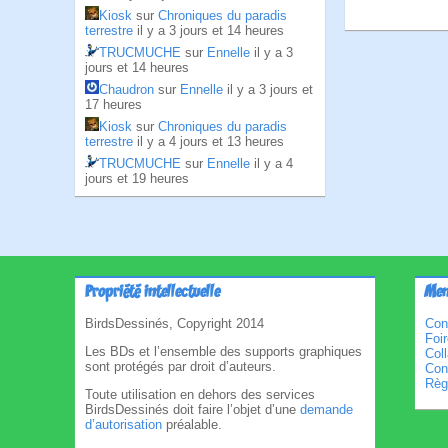
Kiosk
sur
Chroniques du paradis
terrestre
il y a 3 jours et 14 heures
TRUCMUCHE
sur
Ennelle
il y a 3
jours et 14 heures
Chaudron
sur
Ennelle
il y a 3 jours et
17 heures
Kiosk
sur
Chroniques du paradis
terrestre
il y a 4 jours et 13 heures
TRUCMUCHE
sur
Ennelle
il y a 4
jours et 19 heures
Propriété intellectuelle
Men
BirdsDessinés, Copyright 2014
Con
Foi
Les BDs et l’ensemble des supports graphiques
Col
sont protégés par droit d’auteurs.
Cond
Règl
Toute utilisation en dehors des services
BirdsDessinés doit faire l’objet d’une
demande
d’autorisation
préalable.