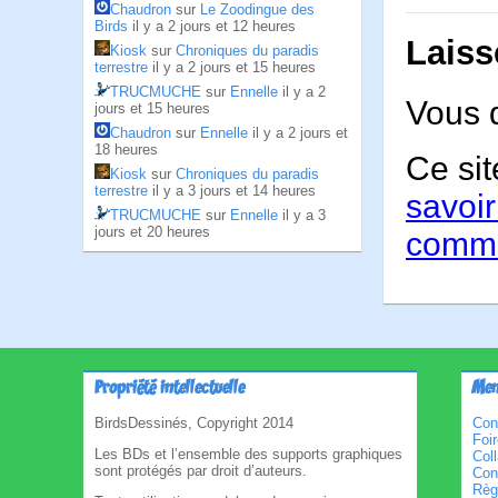
Chaudron
sur
Le Zoodingue des
Birds
il y a 2 jours et 12 heures
Laiss
Kiosk
sur
Chroniques du paradis
terrestre
il y a 2 jours et 15 heures
TRUCMUCHE
sur
Ennelle
il y a 2
Vous 
jours et 15 heures
Chaudron
sur
Ennelle
il y a 2 jours et
18 heures
Ce sit
Kiosk
sur
Chroniques du paradis
terrestre
il y a 3 jours et 14 heures
savoir
TRUCMUCHE
sur
Ennelle
il y a 3
jours et 20 heures
comme
Propriété intellectuelle
Men
BirdsDessinés, Copyright 2014
Con
Foi
Les BDs et l’ensemble des supports graphiques
Col
sont protégés par droit d’auteurs.
Cond
Règl