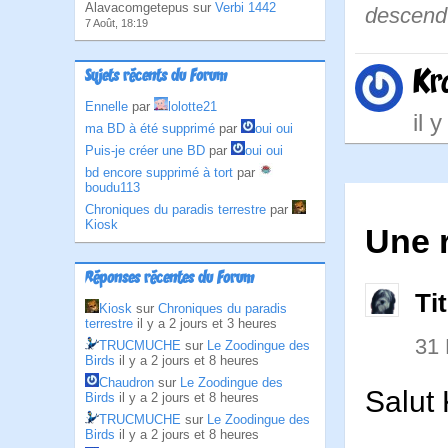
Alavacomgetepus sur
Verbi 1442
descend 
7 Août, 18:19
Kr
Sujets récents du Forum
Ennelle
par
lolotte21
il 
ma BD à été supprimé
par
oui oui
Puis-je créer une BD
par
oui oui
bd encore supprimé à tort
par
boudu113
Chroniques du paradis terrestre
par
Kiosk
Une r
Réponses récentes du Forum
Ti
Kiosk
sur
Chroniques du paradis
terrestre
il y a 2 jours et 3 heures
31
TRUCMUCHE
sur
Le Zoodingue des
Birds
il y a 2 jours et 8 heures
Chaudron
sur
Le Zoodingue des
Salut
Birds
il y a 2 jours et 8 heures
TRUCMUCHE
sur
Le Zoodingue des
Birds
il y a 2 jours et 8 heures