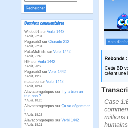
Derniers commentaires
Wildou91 sur
Verbi 1442
7 Août, 22:31
Pégase53 sur
Charade 212
Mots d'enfa
7 Août, 22:31
PoLoMcBEE sur
Verbi 1442
7 Août, 21:43
Rebonds :
HlH sur
Verbi 1442
7 Août, 20:50
Cette BD v
Pégase53 sur
Verbi 1442
créant une 
7 Août, 19:35
macareu sur
Verbi 1442
7 Août, 18:41
Transcri
Alavacomgetepus sur
Il y a bien un
truc non ?
Case 1:B
7 Août, 18:25
Alavacomgetepus sur
Ça va dégommer
comment 
!
7 Août, 18:23
millions
Alavacomgetepus sur
Verbi 1442
humains d
7 Août, 18:21