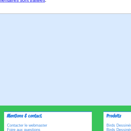
entaires sont traitées
.
Mentions & contact
Produits
Contacter le webmaster
Birds Dessinés
Foire aux questions
Birds Dessiné