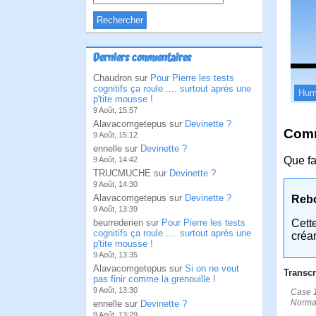
Derniers commentaires
Chaudron sur
Pour Pierre les tests
cognitifs ça roule .... surtout après une
Hum
p'tite mousse !
9 Août, 15:57
Alavacomgetepus sur
Devinette ?
Comm
9 Août, 15:12
ennelle sur
Devinette ?
Que fa
9 Août, 14:42
TRUCMUCHE sur
Devinette ?
9 Août, 14:30
Alavacomgetepus sur
Devinette ?
Reb
9 Août, 13:39
beurrederien sur
Pour Pierre les tests
Cett
cognitifs ça roule .... surtout après une
créa
p'tite mousse !
9 Août, 13:35
Alavacomgetepus sur
Si on ne veut
Transcr
pas finir comme la grenouille !
9 Août, 13:30
Case 1
Normal
ennelle sur
Devinette ?
9 Août, 13:29