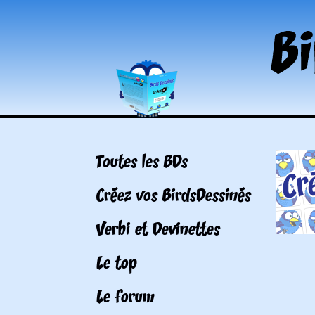
Toutes les BDs
Créez vos BirdsDessinés
Verbi et Devinettes
Le top
Le forum