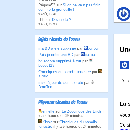
Pégase53 sur
Si on ne veut pas finir
comme la grenouille !
9 Août, 12:41
HlH sur
Devinette ?
9 Août, 12:33
Sujets récents du Forum
Un
ma BD à été supprimé
par
oui oui
Puis-je créer une BD
par
oui oui
bd encore supprimé à tort
par
boudu113
Chroniques du paradis terrestre
par
Kiosk
c’st 
mise à jour de son compte
par
DomTom
Réponses récentes du Forum
Lai
ennelle
sur
Le Zoodingue des Birds
il
Vous
y a 4 heures et 39 minutes
Kiosk
sur
Chroniques du paradis
Ce si
terrestre
il y a 5 heures et 24 minutes