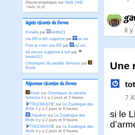
Alavacomgetepus sur
Verbi 1442
7 Août, 18:19
ga
Sujets récents du Forum
il 
Ennelle
par
lolotte21
ma BD à été supprimé
par
oui oui
Puis-je créer une BD
par
oui oui
bd encore supprimé à tort
par
boudu113
Une 
Chroniques du paradis terrestre
par
Kiosk
to
Réponses récentes du Forum
Kiosk
sur
Chroniques du paradis
7 A
terrestre
il y a 2 jours et 3 heures
TRUCMUCHE
sur
Le Zoodingue des
Birds
il y a 2 jours et 8 heures
si le 
Chaudron
sur
Le Zoodingue des
Birds
il y a 2 jours et 8 heures
d’arm
TRUCMUCHE
sur
Le Zoodingue des
Birds
il y a 2 jours et 8 heures