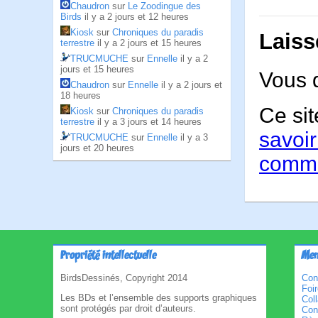
Chaudron
sur
Le Zoodingue des
Birds
il y a 2 jours et 12 heures
Kiosk
sur
Chroniques du paradis
Laiss
terrestre
il y a 2 jours et 15 heures
TRUCMUCHE
sur
Ennelle
il y a 2
jours et 15 heures
Vous 
Chaudron
sur
Ennelle
il y a 2 jours et
18 heures
Ce sit
Kiosk
sur
Chroniques du paradis
terrestre
il y a 3 jours et 14 heures
savoir
TRUCMUCHE
sur
Ennelle
il y a 3
jours et 20 heures
comme
Propriété intellectuelle
Men
BirdsDessinés, Copyright 2014
Con
Foi
Les BDs et l’ensemble des supports graphiques
Col
sont protégés par droit d’auteurs.
Cond