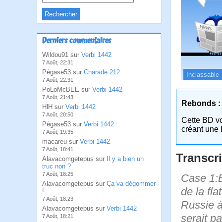
Derniers commentaires
Wildou91 sur
Verbi 1442
7 Août, 22:31
Pégase53 sur
Charade 212
Inclassable
7 Août, 22:31
PoLoMcBEE sur
Verbi 1442
7 Août, 21:43
Rebonds :
HlH sur
Verbi 1442
7 Août, 20:50
Cette BD v
Pégase53 sur
Verbi 1442
créant une 
7 Août, 19:35
macareu sur
Verbi 1442
7 Août, 18:41
Transcri
Alavacomgetepus sur
Il y a bien un
truc non ?
7 Août, 18:25
Case 1:B
Alavacomgetepus sur
Ça va dégommer
de la fl
!
7 Août, 18:23
Russie à 
Alavacomgetepus sur
Verbi 1442
serait p
7 Août, 18:21