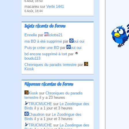
6 Août, 18:50
macareu sur
Verbi 1441
6 Août, 18:44
Sujets récents du Forum
Ennelle
par
lolotte21
ma BD à été supprimé
par
oui oui
Puis-je créer une BD
par
oui oui
bd encore supprimé à tort
par
boudu113
Chroniques du paradis terrestre
par
Kiosk
Réponses récentes du Forum
Kiosk
sur
Chroniques du paradis
terrestre
il y a 23 heures
TRUCMUCHE
sur
Le Zoodingue des
Birds
il y a 1 jour et 3 heures
Chaudron
sur
Le Zoodingue des
Birds
il y a 1 jour et 3 heures
TRUCMUCHE
sur
Le Zoodingue des