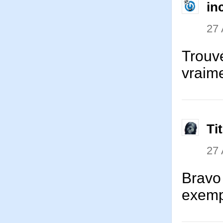
in
27 
Trouvé
vraim
Ti
27 
Bravo 
exempl