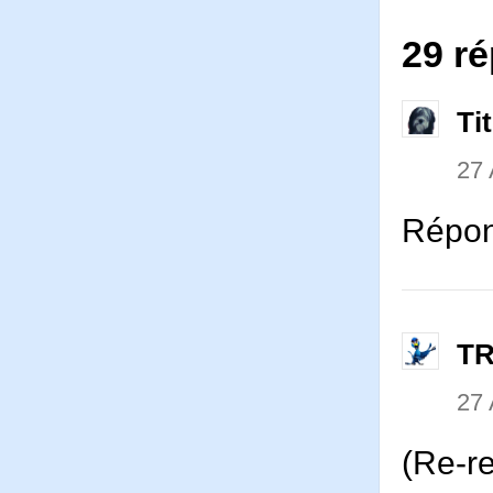
29 r
Ti
27 
Répon
T
27 
(Re-re