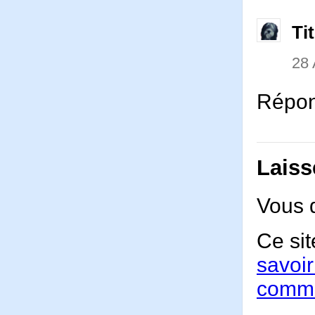
Ti
28 
Répons
Laiss
Vous 
Ce sit
savoir
comme