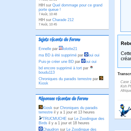
HlH sur
Quel dommage pour ce grand
porte queue !
7 Août, 10:48
HlH sur
Charade 212
7 Août, 10:45
Sujets récents du Forum
Reb
Ennelle
par
lolotte21
Cett
ma BD à été supprimé
par
oui oui
créa
Puis-je créer une BD
par
oui oui
bd encore supprimé à tort
par
boudu113
Transcr
Chroniques du paradis terrestre
par
Case 1
Kiosk
Koh Ph
Afriqu
Réponses récentes du Forum
Kiosk
sur
Chroniques du paradis
terrestre
il y a 1 jour et 13 heures
TRUCMUCHE
sur
Le Zoodingue des
Birds
il y a 1 jour et 18 heures
Chaudron
sur
Le Zoodingue des