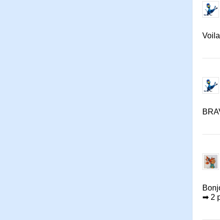
Voila
BRAV
Bonj
➡ 2 