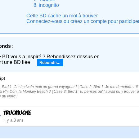
incognito
Cette BD cache un mot à trouver.
Connectez-vous ou créez un compte pour participer e
onds :
e BD vous a inspiré ? Rebondissez dessus en
nt une BD liée :
Rebondir...
ipt
:Bird 1: Cet écrivain était un grand voyageur ! | Case 2: Bird 1: Je me demande s'il
i Phi Don, la Monkey Beach ? | Case 3: Bird 1: Tu penses qu'il aurait pu y trouver 
e du Nord !
TRUCMUCHE
il y a 3 ans