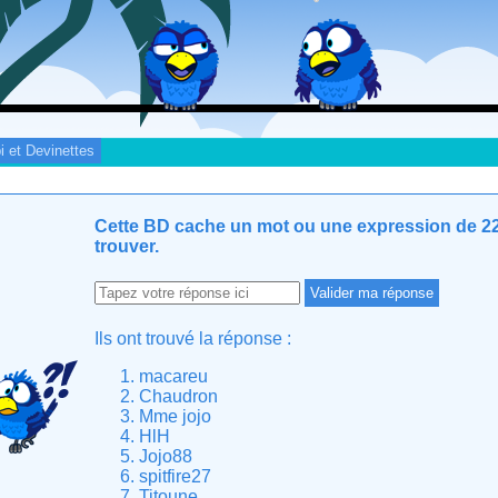
i et Devinettes
Cette BD cache un mot ou une expression de 22 
trouver.
Ils ont trouvé la réponse :
macareu
Chaudron
Mme jojo
HlH
Jojo88
spitfire27
Titoune