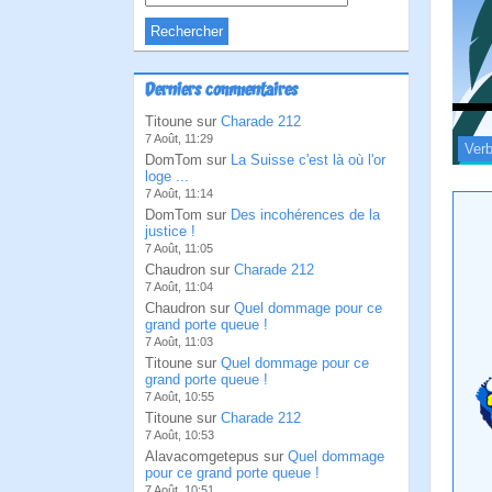
Derniers commentaires
Titoune sur
Charade 212
7 Août, 11:29
Verb
DomTom sur
La Suisse c'est là où l'or
loge ...
7 Août, 11:14
DomTom sur
Des incohérences de la
justice !
7 Août, 11:05
Chaudron sur
Charade 212
7 Août, 11:04
Chaudron sur
Quel dommage pour ce
grand porte queue !
7 Août, 11:03
Titoune sur
Quel dommage pour ce
grand porte queue !
7 Août, 10:55
Titoune sur
Charade 212
7 Août, 10:53
Alavacomgetepus sur
Quel dommage
pour ce grand porte queue !
7 Août, 10:51