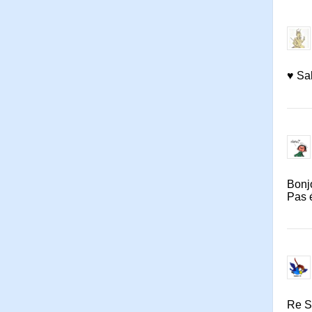
♥ Sal
Bonjo
Pas é
Re S