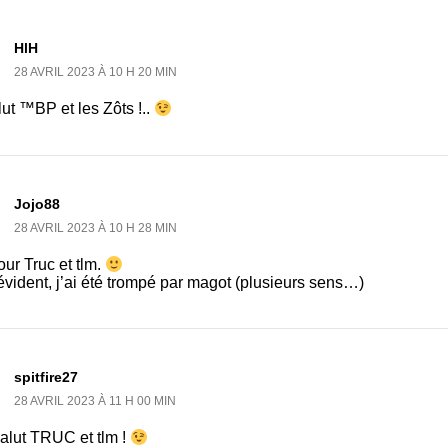
HlH
28 AVRIL 2023 À 10 H 20 MIN
ut ™BP et les Zôts !..
Jojo88
28 AVRIL 2023 À 10 H 28 MIN
ur Truc et tlm.
vident, j’ai été trompé par magot (plusieurs sens…)
spitfire27
28 AVRIL 2023 À 11 H 00 MIN
alut TRUC et tlm !