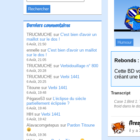
Derniers commentaires
TRUCMUCHE sur
C'est bien d'avoir un
maillot sur le dos !
Humour
6 Août, 21:50
ennelle sur
C'est bien d'avoir un maillot
sur le dos !
Rebonds :
6 Août, 21:05
TRUCMUCHE sur
Verbidouillage n° 800
Cette BD v
6 Août, 20:28
créant une 
TRUCMUCHE sur
Verbi 1441
6 Août, 20:25
Titoune sur
Verbi 1441
Transcript
6 Août, 19:48
Pégase53 sur
L’éclipse du siècle
Case 1:Bird 1: T
partiellement éclipsée ?
froid dans le dos
6 Août, 19:46
HlH sur
Verbi 1441
6 Août, 19:42
fire
Alavacomgetepus sur
Pardon Titoune
il y a
6 Août, 19:36