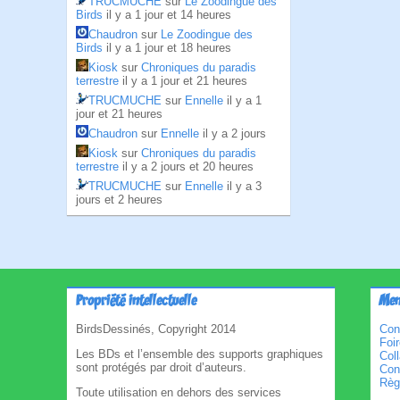
TRUCMUCHE
sur
Le Zoodingue des
Birds
il y a 1 jour et 14 heures
Chaudron
sur
Le Zoodingue des
Birds
il y a 1 jour et 18 heures
Kiosk
sur
Chroniques du paradis
terrestre
il y a 1 jour et 21 heures
TRUCMUCHE
sur
Ennelle
il y a 1
jour et 21 heures
Chaudron
sur
Ennelle
il y a 2 jours
Kiosk
sur
Chroniques du paradis
terrestre
il y a 2 jours et 20 heures
TRUCMUCHE
sur
Ennelle
il y a 3
jours et 2 heures
Propriété intellectuelle
Men
BirdsDessinés, Copyright 2014
Con
Foi
Les BDs et l’ensemble des supports graphiques
Col
sont protégés par droit d’auteurs.
Cond
Règl
Toute utilisation en dehors des services