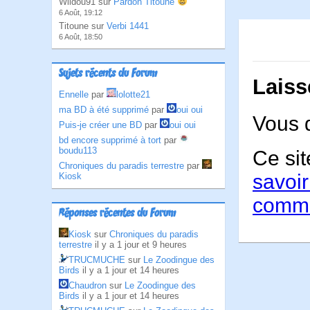
Wildou91 sur
Pardon Titoune
6 Août, 19:12
Titoune sur
Verbi 1441
6 Août, 18:50
Sujets récents du Forum
Laiss
Ennelle
par
lolotte21
ma BD à été supprimé
par
oui oui
Vous 
Puis-je créer une BD
par
oui oui
bd encore supprimé à tort
par
boudu113
Ce sit
Chroniques du paradis terrestre
par
savoir
Kiosk
comme
Réponses récentes du Forum
Kiosk
sur
Chroniques du paradis
terrestre
il y a 1 jour et 9 heures
TRUCMUCHE
sur
Le Zoodingue des
Birds
il y a 1 jour et 14 heures
Chaudron
sur
Le Zoodingue des
Birds
il y a 1 jour et 14 heures