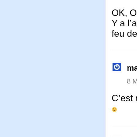
OK, O
Y a l’
feu d
ma
8 M
C’est 