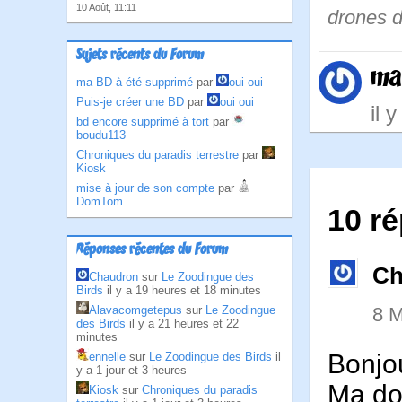
10 Août, 11:11
drones d
Sujets récents du Forum
ma
ma BD à été supprimé
par
oui oui
Puis-je créer une BD
par
oui oui
il 
bd encore supprimé à tort
par
boudu113
Chroniques du paradis terrestre
par
Kiosk
mise à jour de son compte
par
DomTom
10 ré
Réponses récentes du Forum
Ch
Chaudron
sur
Le Zoodingue des
Birds
il y a 19 heures et 18 minutes
8 M
Alavacomgetepus
sur
Le Zoodingue
des Birds
il y a 21 heures et 22
minutes
Bonjou
ennelle
sur
Le Zoodingue des Birds
il
y a 1 jour et 3 heures
Ma dou
Kiosk
sur
Chroniques du paradis