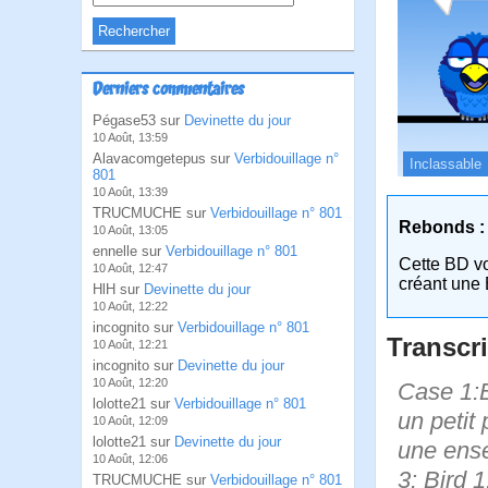
Derniers commentaires
Pégase53 sur
Devinette du jour
10 Août, 13:59
Alavacomgetepus sur
Verbidouillage n°
Inclassable
801
10 Août, 13:39
TRUCMUCHE sur
Verbidouillage n° 801
Rebonds :
10 Août, 13:05
ennelle sur
Verbidouillage n° 801
Cette BD v
10 Août, 12:47
créant une 
HlH sur
Devinette du jour
10 Août, 12:22
incognito sur
Verbidouillage n° 801
Transcri
10 Août, 12:21
incognito sur
Devinette du jour
10 Août, 12:20
Case 1:B
lolotte21 sur
Verbidouillage n° 801
un petit 
10 Août, 12:09
lolotte21 sur
Devinette du jour
une ense
10 Août, 12:06
3: Bird 
TRUCMUCHE sur
Verbidouillage n° 801