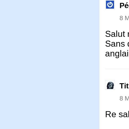
Pé
8 M
Salut 
Sans d
anglai
Ti
8 M
Re sa