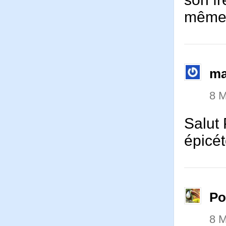
même
ma
8 M
Salut 
épicé
P
8 M