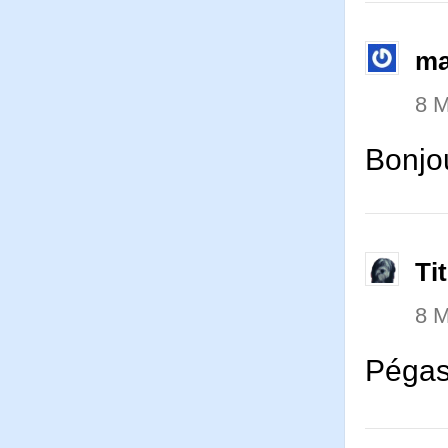
ma
8 M
Bonjou
Ti
8 M
Pégase