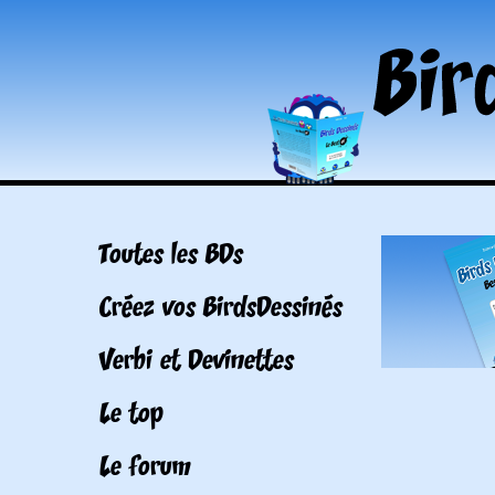
Toutes les BDs
Créez vos BirdsDessinés
Verbi et Devinettes
Le top
Le forum