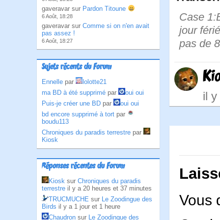
gaveravar sur
Pardon Titoune
Case 1:B
6 Août, 18:28
gaveravar sur
Comme si on n'en avait
jour féri
pas assez !
pas de 8
6 Août, 18:27
Sujets récents du Forum
Ki
Ennelle
par
lolotte21
ma BD à été supprimé
par
oui oui
il 
Puis-je créer une BD
par
oui oui
bd encore supprimé à tort
par
boudu113
Chroniques du paradis terrestre
par
Kiosk
Réponses récentes du Forum
Laiss
Kiosk
sur
Chroniques du paradis
terrestre
il y a 20 heures et 37 minutes
Vous 
TRUCMUCHE
sur
Le Zoodingue des
Birds
il y a 1 jour et 1 heure
Chaudron
sur
Le Zoodingue des