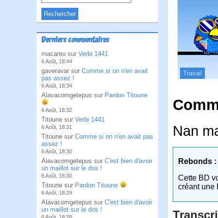
Derniers commentaires
macareu sur
Verbi 1441
6 Août, 18:44
gaveravar sur
Comme si on n'en avait
Travail
pas assez !
6 Août, 18:34
Alavacomgetepus sur
Pardon Titoune
Comme
6 Août, 18:32
Titoune sur
Verbi 1441
Nan ma
6 Août, 18:31
Titoune sur
Comme si on n'en avait pas
assez !
6 Août, 18:30
Alavacomgetepus sur
C'est bien d'avoir
Rebonds :
un maillot sur le dos !
6 Août, 18:30
Cette BD v
Titoune sur
Pardon Titoune
créant une 
6 Août, 18:29
Alavacomgetepus sur
C'est bien d'avoir
un maillot sur le dos !
Transcri
6 Août, 18:28