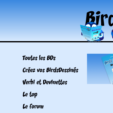
Toutes les BDs
Créez vos BirdsDessinés
Verbi et Devinettes
Le top
Le forum