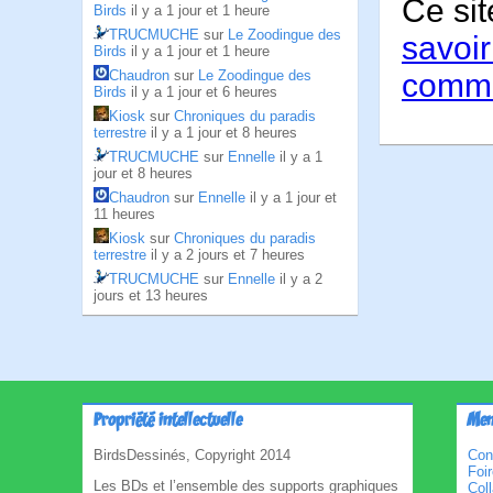
Ce sit
Birds
il y a 1 jour et 1 heure
TRUCMUCHE
sur
Le Zoodingue des
savoir
Birds
il y a 1 jour et 1 heure
comme
Chaudron
sur
Le Zoodingue des
Birds
il y a 1 jour et 6 heures
Kiosk
sur
Chroniques du paradis
terrestre
il y a 1 jour et 8 heures
TRUCMUCHE
sur
Ennelle
il y a 1
jour et 8 heures
Chaudron
sur
Ennelle
il y a 1 jour et
11 heures
Kiosk
sur
Chroniques du paradis
terrestre
il y a 2 jours et 7 heures
TRUCMUCHE
sur
Ennelle
il y a 2
jours et 13 heures
Propriété intellectuelle
Men
BirdsDessinés, Copyright 2014
Con
Foi
Les BDs et l’ensemble des supports graphiques
Col