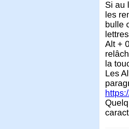
Si au 
les re
bulle 
lettre
Alt + 
relâch
la tou
Les Al
parag
https:
Quelqu
caract