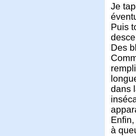
Je tap
évent
Puis t
descen
Des bl
Comme 
rempli
longue
dans 
inséca
appara
Enfin,
à que