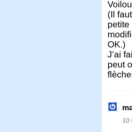
Voilo
(Il fa
petite
modifi
OK.)
J’ai f
peut o
flèche
ma
10 