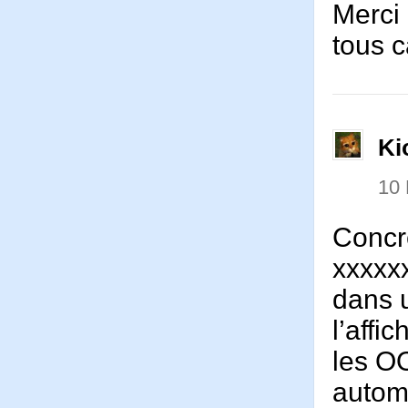
Merci 
tous c
Ki
10 
Concrè
xxxxx
dans u
l’affi
les OO
autom