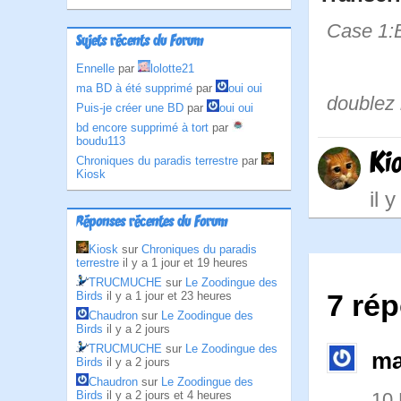
Case 1:Bi
Sujets récents du Forum
Ennelle
par
lolotte21
• | C
ma BD à été supprimé
par
oui oui
doublez 
Puis-je créer une BD
par
oui oui
bd encore supprimé à tort
par
boudu113
Ki
Chroniques du paradis terrestre
par
Kiosk
il 
Réponses récentes du Forum
Kiosk
sur
Chroniques du paradis
terrestre
il y a 1 jour et 19 heures
TRUCMUCHE
sur
Le Zoodingue des
Birds
il y a 1 jour et 23 heures
7 rép
Chaudron
sur
Le Zoodingue des
Birds
il y a 2 jours
TRUCMUCHE
sur
Le Zoodingue des
ma
Birds
il y a 2 jours
Chaudron
sur
Le Zoodingue des
Birds
il y a 2 jours et 4 heures
10 