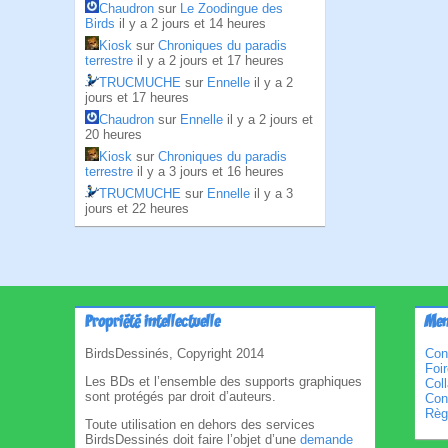
Chaudron
sur
Le Zoodingue des
Birds
il y a 2 jours et 14 heures
Kiosk
sur
Chroniques du paradis
terrestre
il y a 2 jours et 17 heures
TRUCMUCHE
sur
Ennelle
il y a 2
jours et 17 heures
Chaudron
sur
Ennelle
il y a 2 jours et
20 heures
Kiosk
sur
Chroniques du paradis
terrestre
il y a 3 jours et 16 heures
TRUCMUCHE
sur
Ennelle
il y a 3
jours et 22 heures
Propriété intellectuelle
Men
BirdsDessinés, Copyright 2014
Con
Foi
Les BDs et l’ensemble des supports graphiques
Col
sont protégés par droit d’auteurs.
Cond
Règl
Toute utilisation en dehors des services
BirdsDessinés doit faire l’objet d’une
demande