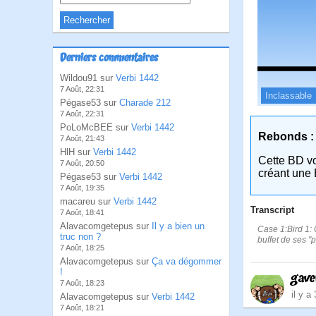
Derniers commentaires
Wildou91 sur
Verbi 1442
7 Août, 22:31
Inclassable
Pégase53 sur
Charade 212
7 Août, 22:31
PoLoMcBEE sur
Verbi 1442
Rebonds :
7 Août, 21:43
HlH sur
Verbi 1442
Cette BD v
7 Août, 20:50
créant une 
Pégase53 sur
Verbi 1442
7 Août, 19:35
macareu sur
Verbi 1442
Transcript
7 Août, 18:41
Alavacomgetepus sur
Il y a bien un
Case 1:Bird 1: C
truc non ?
buffet de ses "p
7 Août, 18:25
Alavacomgetepus sur
Ça va dégommer
!
gave
7 Août, 18:23
il y a
Alavacomgetepus sur
Verbi 1442
7 Août, 18:21