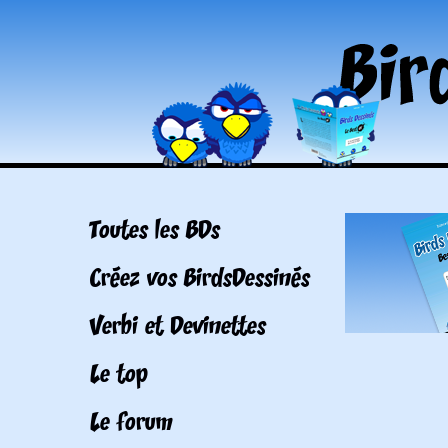
Toutes les BDs
Créez vos BirdsDessinés
Verbi et Devinettes
Le top
Le forum