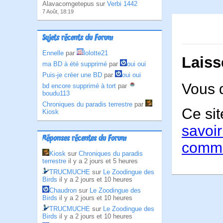
Alavacomgetepus sur
Verbi 1442
7 Août, 18:19
Sujets récents du Forum
Ennelle
par
lolotte21
Laiss
ma BD à été supprimé
par
oui oui
Puis-je créer une BD
par
oui oui
Vous 
bd encore supprimé à tort
par
boudu113
Chroniques du paradis terrestre
par
Ce sit
Kiosk
savoir
Réponses récentes du Forum
comme
Kiosk
sur
Chroniques du paradis
terrestre
il y a 2 jours et 5 heures
TRUCMUCHE
sur
Le Zoodingue des
Birds
il y a 2 jours et 10 heures
Chaudron
sur
Le Zoodingue des
Birds
il y a 2 jours et 10 heures
TRUCMUCHE
sur
Le Zoodingue des
Birds
il y a 2 jours et 10 heures