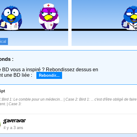
ical
onds :
e BD vous a inspiré ? Rebondissez dessus en
nt une BD liée :
Rebondir...
ipt
:Bird 1: Le comble pour un médecin... | Case 2: Bird 1: ... c'est d'être obligé de fa
ent. | Case 3:
gaveravar
il y a 3 ans