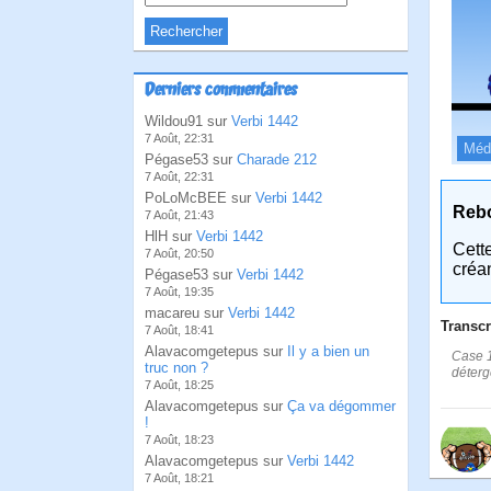
Derniers commentaires
Wildou91 sur
Verbi 1442
7 Août, 22:31
Méd
Pégase53 sur
Charade 212
7 Août, 22:31
PoLoMcBEE sur
Verbi 1442
Reb
7 Août, 21:43
HlH sur
Verbi 1442
Cett
7 Août, 20:50
créa
Pégase53 sur
Verbi 1442
7 Août, 19:35
macareu sur
Verbi 1442
Transcr
7 Août, 18:41
Alavacomgetepus sur
Il y a bien un
Case 1
truc non ?
déterg
7 Août, 18:25
Alavacomgetepus sur
Ça va dégommer
!
7 Août, 18:23
Alavacomgetepus sur
Verbi 1442
7 Août, 18:21