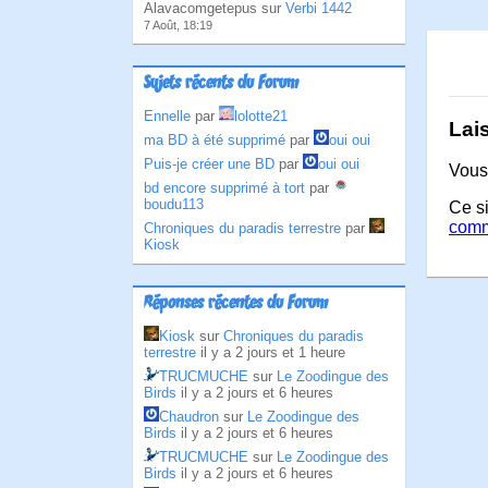
Alavacomgetepus sur
Verbi 1442
7 Août, 18:19
Sujets récents du Forum
Ennelle
par
lolotte21
Lai
ma BD à été supprimé
par
oui oui
Puis-je créer une BD
par
oui oui
Vous
bd encore supprimé à tort
par
boudu113
Ce si
comm
Chroniques du paradis terrestre
par
Kiosk
Réponses récentes du Forum
Kiosk
sur
Chroniques du paradis
terrestre
il y a 2 jours et 1 heure
TRUCMUCHE
sur
Le Zoodingue des
Birds
il y a 2 jours et 6 heures
Chaudron
sur
Le Zoodingue des
Birds
il y a 2 jours et 6 heures
TRUCMUCHE
sur
Le Zoodingue des
Birds
il y a 2 jours et 6 heures