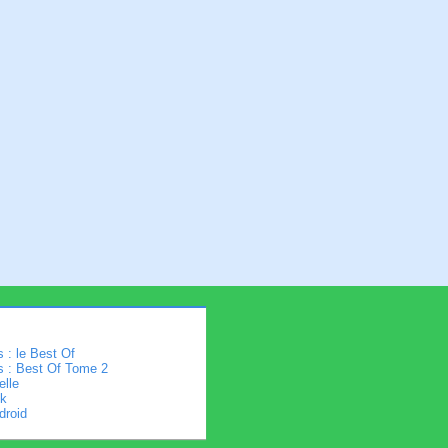
 : le Best Of
s : Best Of Tome 2
elle
k
droid