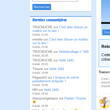
Derniers commentaires
TRUCMUCHE sur
C'est bien d'avoir un
maillot sur le dos !
Hum
6 Août, 21:50
ennelle sur
C'est bien d'avoir un maillot
sur le dos !
Reb
6 Août, 21:05
TRUCMUCHE sur
Verbidouillage n° 800
Cett
6 Août, 20:28
créa
TRUCMUCHE sur
Verbi 1441
6 Août, 20:25
Titoune sur
Verbi 1441
Transcr
6 Août, 19:48
Pégase53 sur
L’éclipse du siècle
Case 
partiellement éclipsée ?
exercé
6 Août, 19:46
d'arbr
HlH sur
Verbi 1441
6 Août, 19:42
Alavacomgetepus sur
Pardon Titoune
6 Août, 19:36