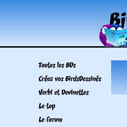
Toutes les BDs
Créez vos BirdsDessinés
Verbi et Devinettes
Le top
Le forum