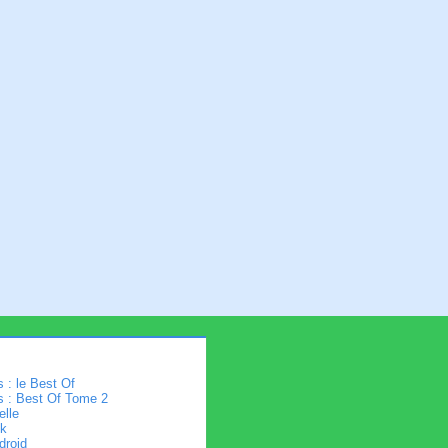
 : le Best Of
s : Best Of Tome 2
elle
k
droid