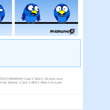
E MINIMUM | Case 2: Bird 1: Où avez-vous
t du Sahara. | Case 3: Bird 1: Mais il n'y a pas