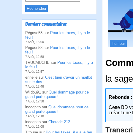
Derniers commentaires
Pégase53 sur
Pour les taxes, il y a le
feu !
7 Août, 13:00
Humour
Pégase53 sur
Pour les taxes, il y a le
feu !
7 Août, 12:58
Comme
TRUCMUCHE sur
Pour les taxes, il y a
le feu !
7 Août, 12:57
la sag
ennelle sur
C'est bien d'avoir un maillot
sur le dos !
7 Août, 12:48
Wildou91 sur
Quel dommage pour ce
grand porte queue !
Rebonds :
7 Août, 12:38
incognito sur
Quel dommage pour ce
Cette BD v
grand porte queue !
créant une 
7 Août, 12:10
incognito sur
Charade 212
7 Août, 12:08
Transcri
Titoune sur
Pour les taxes, il y a le feu