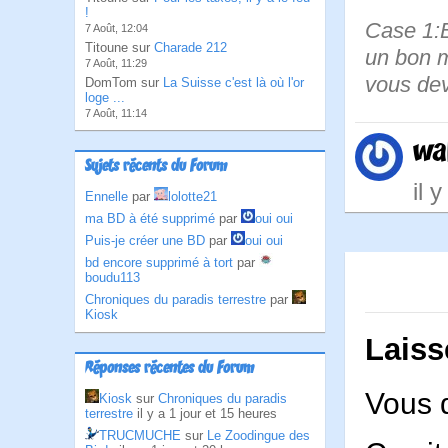
!
Case 1:B
7 Août, 12:04
Titoune sur
Charade 212
un bon m
7 Août, 11:29
vous dev
DomTom sur
La Suisse c'est là où l'or
loge ...
7 Août, 11:14
wa
Sujets récents du Forum
il 
Ennelle
par
lolotte21
ma BD à été supprimé
par
oui oui
Puis-je créer une BD
par
oui oui
bd encore supprimé à tort
par
boudu113
Chroniques du paradis terrestre
par
Kiosk
Laiss
Réponses récentes du Forum
Vous 
Kiosk
sur
Chroniques du paradis
terrestre
il y a 1 jour et 15 heures
TRUCMUCHE
sur
Le Zoodingue des