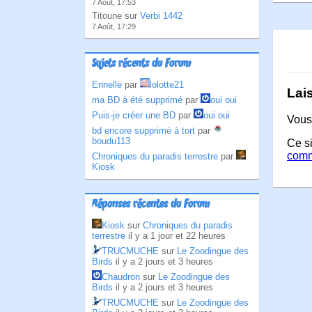
7 Août, 17:53
Titoune sur
Verbi 1442
7 Août, 17:29
Sujets récents du Forum
Ennelle
par
lolotte21
Lai
ma BD à été supprimé
par
oui oui
Puis-je créer une BD
par
oui oui
Vous
bd encore supprimé à tort
par
boudu113
Ce si
comm
Chroniques du paradis terrestre
par
Kiosk
Réponses récentes du Forum
Kiosk
sur
Chroniques du paradis
terrestre
il y a 1 jour et 22 heures
TRUCMUCHE
sur
Le Zoodingue des
Birds
il y a 2 jours et 3 heures
Chaudron
sur
Le Zoodingue des
Birds
il y a 2 jours et 3 heures
TRUCMUCHE
sur
Le Zoodingue des