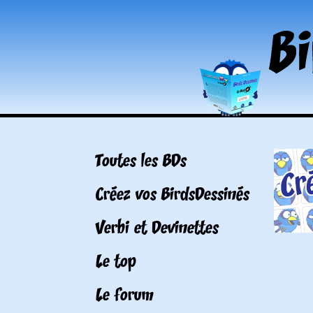
Toutes les BDs
Créez vos BirdsDessinés
Verbi et Devinettes
Le top
Le forum