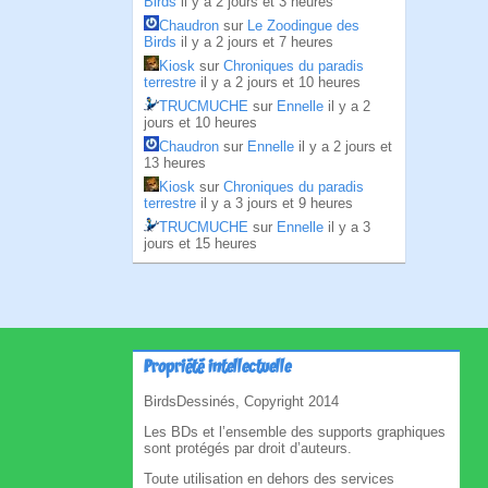
Birds
il y a 2 jours et 3 heures
Chaudron
sur
Le Zoodingue des
Birds
il y a 2 jours et 7 heures
Kiosk
sur
Chroniques du paradis
terrestre
il y a 2 jours et 10 heures
TRUCMUCHE
sur
Ennelle
il y a 2
jours et 10 heures
Chaudron
sur
Ennelle
il y a 2 jours et
13 heures
Kiosk
sur
Chroniques du paradis
terrestre
il y a 3 jours et 9 heures
TRUCMUCHE
sur
Ennelle
il y a 3
jours et 15 heures
Propriété intellectuelle
BirdsDessinés, Copyright 2014
Les BDs et l’ensemble des supports graphiques
sont protégés par droit d’auteurs.
Toute utilisation en dehors des services