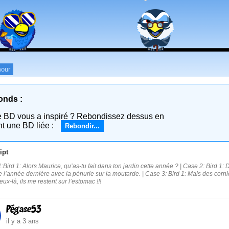
our
onds :
e BD vous a inspiré ? Rebondissez dessus en
nt une BD liée :
Rebondir...
ipt
:Bird 1: Alors Maurice, qu’as-tu fait dans ton jardin cette année ? | Case 2: Bird 1:
l’année dernière avec la pénurie sur la moutarde. | Case 3: Bird 1: Mais des cornic
ux-là, ils me restent sur l’estomac !!!
Pégase53
il y a 3 ans