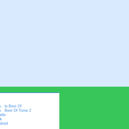
 : le Best Of
s : Best Of Tome 2
elle
k
droid