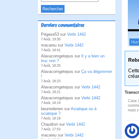
Derniers commentaires
Pégase53 sur
Verbi 1442
7 Août, 19:35
Hum
macareu sur
Verbi 1442
7 Août, 18:41
Alavacomgetepus sur
Il y a bien un
Reb
truc non ?
7 Août, 18:25
Cett
Alavacomgetepus sur
Ça va dégommer
créa
!
7 Août, 18:23
Alavacomgetepus sur
Verbi 1442
Transcr
7 Août, 18:21
Alavacomgetepus sur
Verbi 1442
Case 1
7 Août, 18:19
comme 
beurrederien sur
Asiatique ou à
mais ce
sciatique ?
7 Août, 18:18
Chaudron sur
Verbi 1442
7 Août, 17:53
macareu sur
Verbi 1442