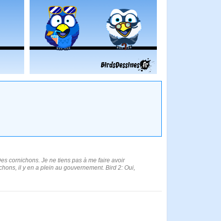
 Des cornichons. Je ne tiens pas à me faire avoir
hons, il y en a plein au gouvernement. Bird 2: Oui,