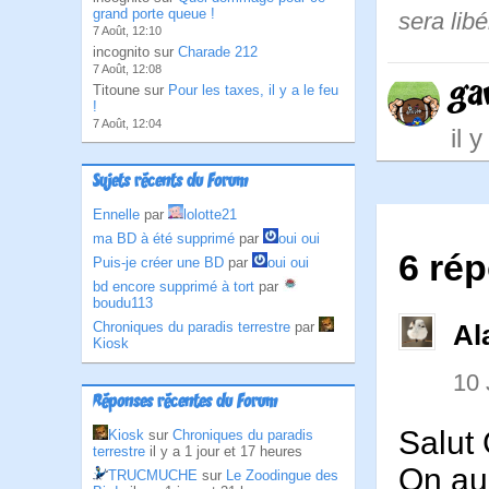
grand porte queue !
sera libé
7 Août, 12:10
incognito sur
Charade 212
7 Août, 12:08
ga
Titoune sur
Pour les taxes, il y a le feu
!
7 Août, 12:04
il 
Sujets récents du Forum
Ennelle
par
lolotte21
ma BD à été supprimé
par
oui oui
6 ré
Puis-je créer une BD
par
oui oui
bd encore supprimé à tort
par
boudu113
Chroniques du paradis terrestre
par
Al
Kiosk
10 
Réponses récentes du Forum
Salut
Kiosk
sur
Chroniques du paradis
terrestre
il y a 1 jour et 17 heures
On aur
TRUCMUCHE
sur
Le Zoodingue des