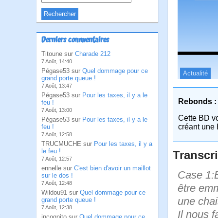
Derniers commentaires
Titoune sur
Charade 212
7 Août, 14:40
Pégase53 sur
Quel dommage pour ce
Actualité
grand porte queue !
7 Août, 13:47
Pégase53 sur
Pour les taxes, il y a le
Rebonds :
feu !
7 Août, 13:00
Cette BD v
Pégase53 sur
Pour les taxes, il y a le
créant une 
feu !
7 Août, 12:58
TRUCMUCHE sur
Pour les taxes, il y a
le feu !
Transcri
7 Août, 12:57
ennelle sur
C'est bien d'avoir un maillot
Case 1:Bi
sur le dos !
7 Août, 12:48
être emm
Wildou91 sur
Quel dommage pour ce
une chai
grand porte queue !
7 Août, 12:38
Il nous f
incognito sur
Quel dommage pour ce