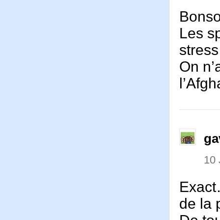
Bonso
Les sp
stress
On n’
l’Afgh
ga
10 
Exact…
de la 