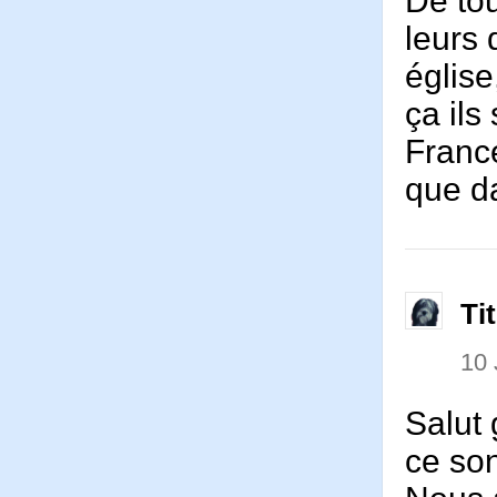
De tou
leurs 
église
ça il
France
que d
Ti
10 
Salut 
ce son