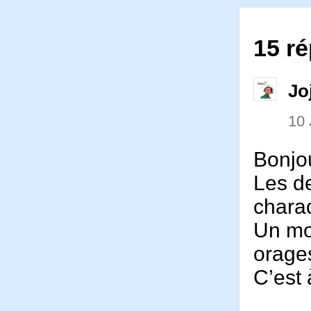
15 ré
Jo
10 
Bonjo
Les d
charad
Un mot
orages
C’est