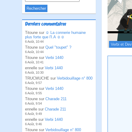
Derniers commentaires
Titoune sur
☺ La connerie humaine
plus forte que l'I.A ☺☺
6 Août, 10:44
Verbi et Dev
Titoune sur
Quel "toupet" ?
6 Août, 10:44
Titoune sur
Verbi 1440
6 Août, 10:41
ennelle sur
Verbi 1440
6 Août, 10:30
TRUCMUCHE sur
Verbidouillage n° 800
6 Août, 9:57
Titoune sur
Verbi 1440
6 Août, 9:55
Titoune sur
Charade 211
6 Août, 9:54
ennelle sur
Charade 211
6 Août, 9:49
ennelle sur
Verbi 1440
6 Août, 9:46
Titoune sur
Verbidouillage n° 800