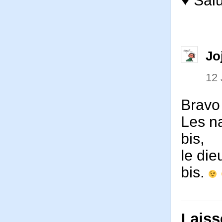
♥ Salu
Jo
12 
Bravo
Les na
bis,
le die
bis.
Laiss