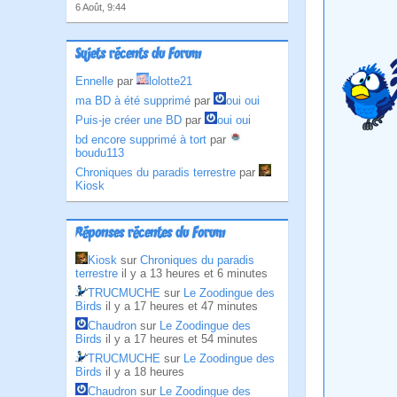
6 Août, 9:44
Sujets récents du Forum
Ennelle
par
lolotte21
ma BD à été supprimé
par
oui oui
Puis-je créer une BD
par
oui oui
bd encore supprimé à tort
par
boudu113
Chroniques du paradis terrestre
par
Kiosk
Réponses récentes du Forum
Kiosk
sur
Chroniques du paradis
terrestre
il y a 13 heures et 6 minutes
TRUCMUCHE
sur
Le Zoodingue des
Birds
il y a 17 heures et 47 minutes
Chaudron
sur
Le Zoodingue des
Birds
il y a 17 heures et 54 minutes
TRUCMUCHE
sur
Le Zoodingue des
Birds
il y a 18 heures
Chaudron
sur
Le Zoodingue des