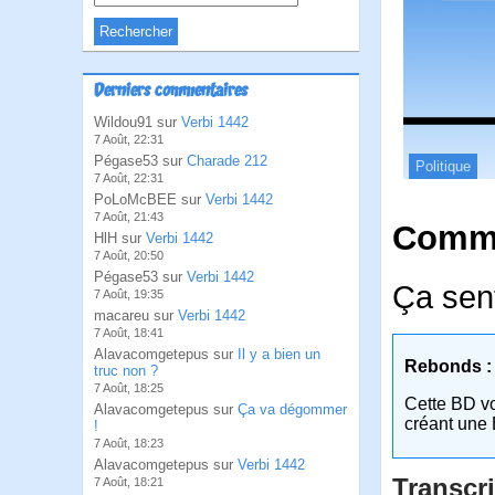
Derniers commentaires
Wildou91 sur
Verbi 1442
7 Août, 22:31
Pégase53 sur
Charade 212
Politique
7 Août, 22:31
PoLoMcBEE sur
Verbi 1442
7 Août, 21:43
Comme
HlH sur
Verbi 1442
7 Août, 20:50
Pégase53 sur
Verbi 1442
Ça sent
7 Août, 19:35
macareu sur
Verbi 1442
7 Août, 18:41
Alavacomgetepus sur
Il y a bien un
Rebonds :
truc non ?
7 Août, 18:25
Cette BD v
Alavacomgetepus sur
Ça va dégommer
créant une 
!
7 Août, 18:23
Alavacomgetepus sur
Verbi 1442
Transcri
7 Août, 18:21