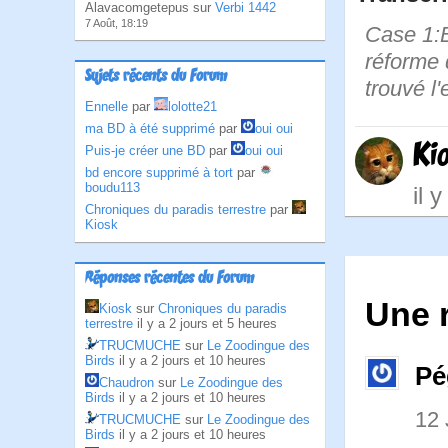
Alavacomgetepus sur
Verbi 1442
7 Août, 18:19
Case 1:B
réforme 
Sujets récents du Forum
trouvé l
Ennelle
par
lolotte21
ma BD à été supprimé
par
oui oui
Ki
Puis-je créer une BD
par
oui oui
bd encore supprimé à tort
par
boudu113
il 
Chroniques du paradis terrestre
par
Kiosk
Réponses récentes du Forum
Une 
Kiosk
sur
Chroniques du paradis
terrestre
il y a 2 jours et 5 heures
TRUCMUCHE
sur
Le Zoodingue des
Birds
il y a 2 jours et 10 heures
Pé
Chaudron
sur
Le Zoodingue des
Birds
il y a 2 jours et 10 heures
12 
TRUCMUCHE
sur
Le Zoodingue des
Birds
il y a 2 jours et 10 heures