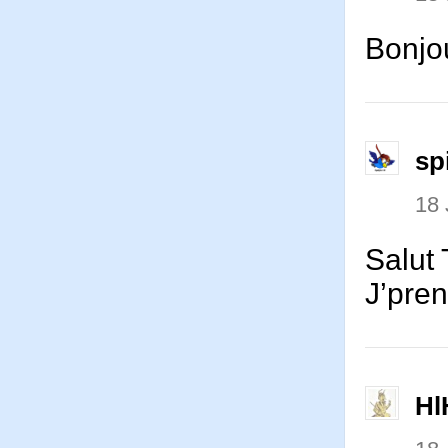
Bonjou
sp
18 
Salut 
J’pren
Hl