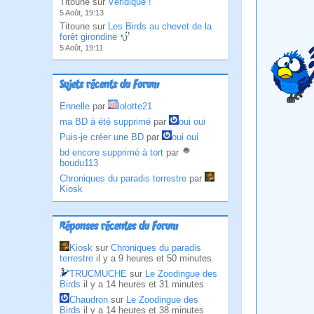
Titoune sur
Véridique !
5 Août, 19:13
Titoune sur
Les Birds au chevet de la
forêt girondine
5 Août, 19:11
Sujets récents du Forum
Ennelle
par
lolotte21
ma BD à été supprimé
par
oui oui
Puis-je créer une BD
par
oui oui
bd encore supprimé à tort
par
boudu113
Chroniques du paradis terrestre
par
Kiosk
Réponses récentes du Forum
Kiosk
sur
Chroniques du paradis
terrestre
il y a 9 heures et 50 minutes
TRUCMUCHE
sur
Le Zoodingue des
Birds
il y a 14 heures et 31 minutes
Chaudron
sur
Le Zoodingue des
Birds
il y a 14 heures et 38 minutes