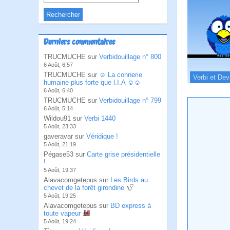
Derniers commentaires
TRUCMUCHE sur
Verbidouillage n° 800
6 Août, 6:57
TRUCMUCHE sur
☺ La connerie
Verbi et Dev
humaine plus forte que l.I.A ☺☺
6 Août, 6:40
TRUCMUCHE sur
Verbidouillage n° 799
6 Août, 5:14
Wildou91 sur
Verbi 1440
5 Août, 23:33
gaveravar sur
Véridique !
5 Août, 21:19
Pégase53 sur
Carte grise présidentielle
!
5 Août, 19:37
Alavacomgetepus sur
Les Birds au
chevet de la forêt girondine
5 Août, 19:25
Alavacomgetepus sur
BD express à
toute vapeur
5 Août, 19:24