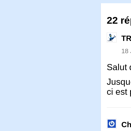
22 ré
T
18 
Salut 
Jusque
ci est
Ch