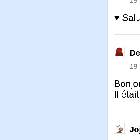
18 
♥ Salu
De
18 
Bonjo
Il éta
Jo