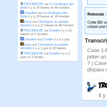
TRUCMUCHE
sur
Le Zoodingue des
Birds
il y a 14 heures et 44 minutes
Chaudron
sur
Le Zoodingue des
Rebonds :
Birds
il y a 19 heures et 14 minutes
Kiosk
sur
Chroniques du paradis
Cette BD v
terrestre
il y a 21 heures et 48 minutes
créant une 
TRUCMUCHE
sur
Ennelle
il y a 22
heures et 5 minutes
Transcri
Chaudron
sur
Ennelle
il y a 1 jour
Kiosk
sur
Chroniques du paradis
terrestre
il y a 1 jour et 20 heures
Case 1:B
TRUCMUCHE
sur
Ennelle
il y a 2
péter un 
jours et 2 heures
? | Case 
disparu 
TR
il 