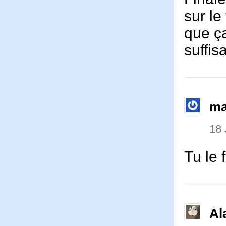
sur le
que ça
suffis
ma
18 
Tu le 
Al