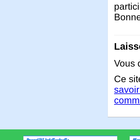
partic
Bonne 
Laiss
Vous 
Ce sit
savoir
comme