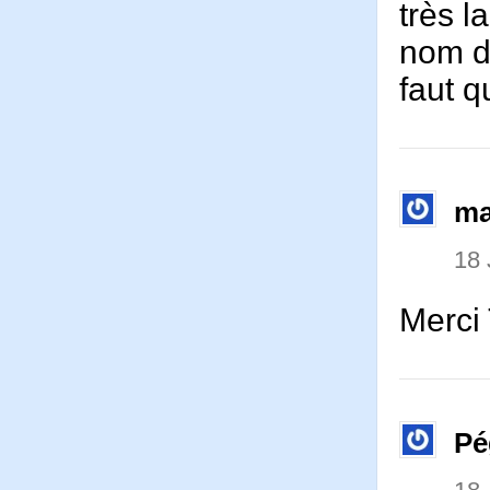
très l
nom d
faut q
ma
18 
Merci
Pé