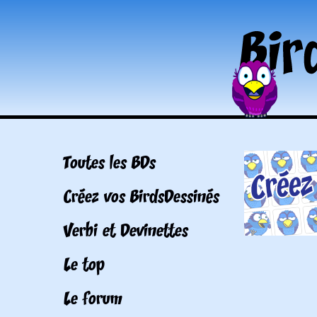
Toutes les BDs
Créez vos BirdsDessinés
Verbi et Devinettes
Le top
Le forum