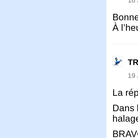
18 
Bonne
À l’he
T
19 
La ré
Dans l
halage
BRAVO