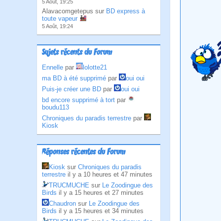
5 Août, 19:25
Alavacomgetepus sur
BD express à
toute vapeur
5 Août, 19:24
Sujets récents du Forum
Ennelle
par
lolotte21
ma BD à été supprimé
par
oui oui
Puis-je créer une BD
par
oui oui
bd encore supprimé à tort
par
boudu113
Chroniques du paradis terrestre
par
Kiosk
Réponses récentes du Forum
Kiosk
sur
Chroniques du paradis
terrestre
il y a 10 heures et 47 minutes
TRUCMUCHE
sur
Le Zoodingue des
Birds
il y a 15 heures et 27 minutes
Chaudron
sur
Le Zoodingue des
Birds
il y a 15 heures et 34 minutes