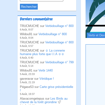
Derniers commentaires
TRUCMUCHE sur
Verbidouillage n° 800
6 Août, 8:07
Wildou91 sur
Verbidouillage n° 800
Verbi et Dev
6 Août, 8:04
TRUCMUCHE sur
Verbidouillage n° 800
6 Août, 6:57
TRUCMUCHE sur
☺ La connerie
humaine plus forte que l.I.A ☺☺
6 Août, 6:40
TRUCMUCHE sur
Verbidouillage n° 799
6 Août, 5:14
Wildou91 sur
Verbi 1440
5 Août, 23:33
gaveravar sur
Véridique !
5 Août, 21:19
Pégase53 sur
Carte grise présidentielle
!
5 Août, 19:37
Alavacomgetepus sur
Les Birds au
chevet de la forêt girondine