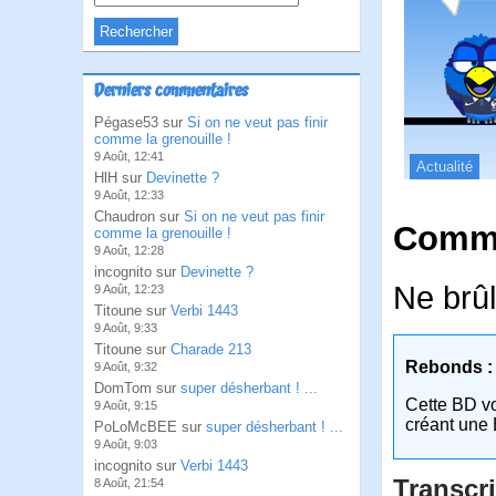
Derniers commentaires
Pégase53 sur
Si on ne veut pas finir
comme la grenouille !
9 Août, 12:41
Actualité
HlH sur
Devinette ?
9 Août, 12:33
Chaudron sur
Si on ne veut pas finir
Comme
comme la grenouille !
9 Août, 12:28
incognito sur
Devinette ?
Ne brûl
9 Août, 12:23
Titoune sur
Verbi 1443
9 Août, 9:33
Titoune sur
Charade 213
Rebonds :
9 Août, 9:32
DomTom sur
super désherbant ! ...
Cette BD v
9 Août, 9:15
créant une 
PoLoMcBEE sur
super désherbant ! ...
9 Août, 9:03
incognito sur
Verbi 1443
Transcri
8 Août, 21:54