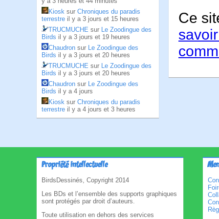
y a 3 heures et 44 minutes
Kiosk
sur
Chroniques du paradis
Ce sit
terrestre
il y a 3 jours et 15 heures
TRUCMUCHE
sur
Le Zoodingue des
savoir
Birds
il y a 3 jours et 19 heures
comme
Chaudron
sur
Le Zoodingue des
Birds
il y a 3 jours et 20 heures
TRUCMUCHE
sur
Le Zoodingue des
Birds
il y a 3 jours et 20 heures
Chaudron
sur
Le Zoodingue des
Birds
il y a 4 jours
Kiosk
sur
Chroniques du paradis
terrestre
il y a 4 jours et 3 heures
Propriété intellectuelle
Men
BirdsDessinés, Copyright 2014
Con
Foi
Les BDs et l’ensemble des supports graphiques
Col
sont protégés par droit d’auteurs.
Cond
Règl
Toute utilisation en dehors des services