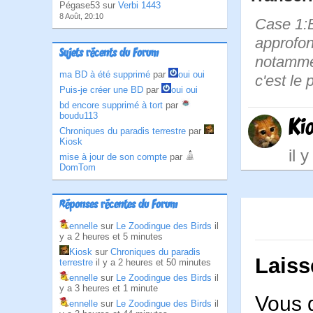
Pégase53 sur
Verbi 1443
8 Août, 20:10
Case 1:B
approfon
Sujets récents du Forum
notammen
ma BD à été supprimé
par
oui oui
c'est le
Puis-je créer une BD
par
oui oui
bd encore supprimé à tort
par
boudu113
Ki
Chroniques du paradis terrestre
par
Kiosk
il 
mise à jour de son compte
par
DomTom
Réponses récentes du Forum
ennelle
sur
Le Zoodingue des Birds
il
y a 2 heures et 5 minutes
Kiosk
sur
Chroniques du paradis
Laiss
terrestre
il y a 2 heures et 50 minutes
ennelle
sur
Le Zoodingue des Birds
il
y a 3 heures et 1 minute
Vous 
ennelle
sur
Le Zoodingue des Birds
il