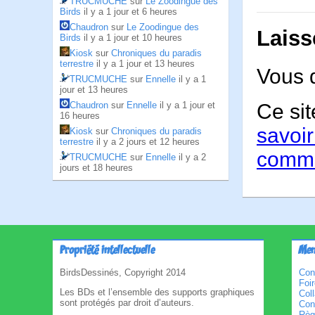
TRUCMUCHE
sur
Le Zoodingue des
Birds
il y a 1 jour et 6 heures
Chaudron
sur
Le Zoodingue des
Laiss
Birds
il y a 1 jour et 10 heures
Kiosk
sur
Chroniques du paradis
terrestre
il y a 1 jour et 13 heures
Vous 
TRUCMUCHE
sur
Ennelle
il y a 1
jour et 13 heures
Ce sit
Chaudron
sur
Ennelle
il y a 1 jour et
16 heures
savoir
Kiosk
sur
Chroniques du paradis
terrestre
il y a 2 jours et 12 heures
comme
TRUCMUCHE
sur
Ennelle
il y a 2
jours et 18 heures
Propriété intellectuelle
Men
BirdsDessinés, Copyright 2014
Con
Foi
Les BDs et l’ensemble des supports graphiques
Col
sont protégés par droit d’auteurs.
Cond
Règl