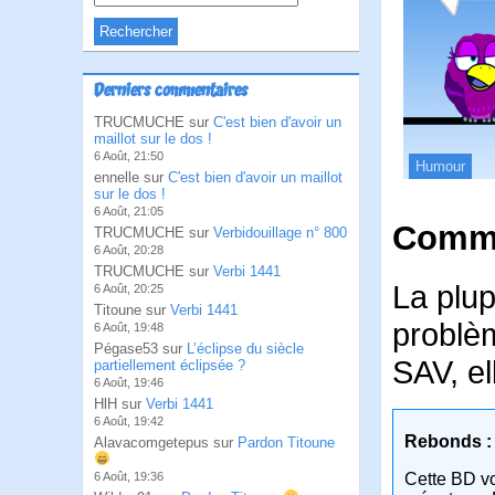
Derniers commentaires
TRUCMUCHE sur
C'est bien d'avoir un
maillot sur le dos !
6 Août, 21:50
Humour
ennelle sur
C'est bien d'avoir un maillot
sur le dos !
6 Août, 21:05
Comme
TRUCMUCHE sur
Verbidouillage n° 800
6 Août, 20:28
TRUCMUCHE sur
Verbi 1441
La plup
6 Août, 20:25
Titoune sur
Verbi 1441
problèm
6 Août, 19:48
Pégase53 sur
L’éclipse du siècle
SAV, el
partiellement éclipsée ?
6 Août, 19:46
HlH sur
Verbi 1441
6 Août, 19:42
Rebonds :
Alavacomgetepus sur
Pardon Titoune
6 Août, 19:36
Cette BD v