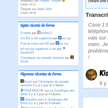
Wildou91 sur
Pardon Titoune
créant une 
6 Août, 19:12
Titoune sur
Verbi 1441
6 Août, 18:50
Transcri
Case 1:B
Sujets récents du Forum
téléphon
Ennelle
par
lolotte21
vais sur
ma BD à été supprimé
par
oui oui
mien. Je
Puis-je créer une BD
par
oui oui
bd encore supprimé à tort
par
problème
boudu113
!
Chroniques du paradis terrestre
par
Kiosk
Ki
Réponses récentes du Forum
Kiosk
sur
Chroniques du paradis
il 
terrestre
il y a 1 jour et 1 heure
TRUCMUCHE
sur
Le Zoodingue des
Birds
il y a 1 jour et 6 heures
Chaudron
sur
Le Zoodingue des
Birds
il y a 1 jour et 6 heures