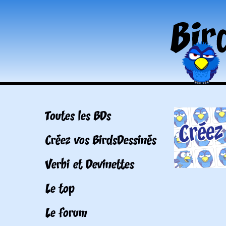
Toutes les BDs
Créez vos BirdsDessinés
Verbi et Devinettes
Le top
Le forum