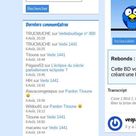
Derniers commentaires
TRUCMUCHE sur
Verbidouillage n° 800
6 Août, 20:28
Inclassable
TRUCMUCHE sur
Verbi 1441
6 Août, 20:25
Titoune sur
Verbi 1441
Rebonds :
6 Août, 19:48
Pégase53 sur
L’éclipse du siècle
Cette BD v
partiellement éclipsée ?
créant une 
6 Août, 19:46
HlH sur
Verbi 1441
6 Août, 19:42
Transcript
Alavacomgetepus sur
Pardon Titoune
Case 1:Bird 1: 
6 Août, 19:36
fêter la brise de
Wildou91 sur
Pardon Titoune
6 Août, 19:12
Titoune sur
Verbi 1441
vesp
6 Août, 18:50
il y a
macareu sur
Verbi 1441
6 Août, 18:44