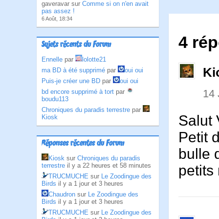
gaveravar sur
Comme si on n'en avait
pas assez !
6 Août, 18:34
4 ré
Sujets récents du Forum
Ennelle
par
lolotte21
Ki
ma BD à été supprimé
par
oui oui
Puis-je créer une BD
par
oui oui
14 
bd encore supprimé à tort
par
boudu113
Chroniques du paradis terrestre
par
Salut 
Kiosk
Petit 
Réponses récentes du Forum
bulle 
Kiosk
sur
Chroniques du paradis
terrestre
il y a 22 heures et 58 minutes
petits
TRUCMUCHE
sur
Le Zoodingue des
Birds
il y a 1 jour et 3 heures
Chaudron
sur
Le Zoodingue des
Birds
il y a 1 jour et 3 heures
TRUCMUCHE
sur
Le Zoodingue des