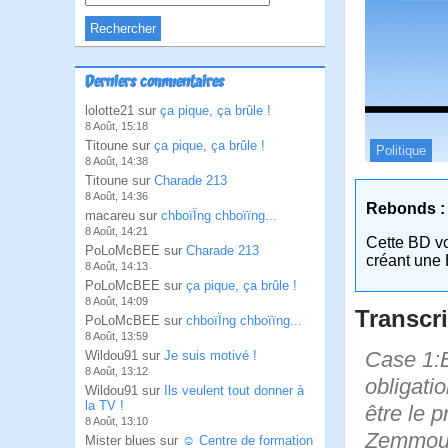
Derniers commentaires
lolotte21 sur
ça pique, ça brûle !
8 Août, 15:18
Titoune sur
ça pique, ça brûle !
Politique
8 Août, 14:38
Titoune sur
Charade 213
8 Août, 14:36
Rebonds :
macareu sur
chboïÏng chboïïng...
8 Août, 14:21
Cette BD v
PoLoMcBEE sur
Charade 213
créant une 
8 Août, 14:13
PoLoMcBEE sur
ça pique, ça brûle !
8 Août, 14:09
Transcri
PoLoMcBEE sur
chboïÏng chboïïng...
8 Août, 13:59
Case 1:B
Wildou91 sur
Je suis motivé !
8 Août, 13:12
obligati
Wildou91 sur
Ils veulent tout donner à
la TV !
être le p
8 Août, 13:10
Zemmour..
Mister blues sur
☺ Centre de formation