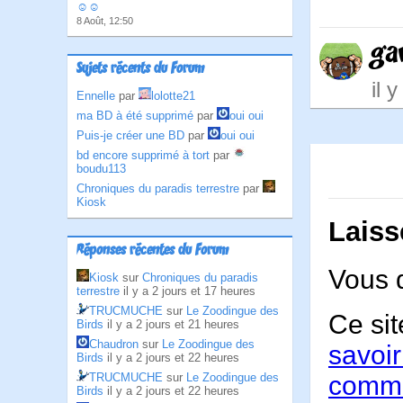
☺☺
8 Août, 12:50
ga
Sujets récents du Forum
il 
Ennelle
par
lolotte21
ma BD à été supprimé
par
oui oui
Puis-je créer une BD
par
oui oui
bd encore supprimé à tort
par
boudu113
Chroniques du paradis terrestre
par
Kiosk
Laiss
Réponses récentes du Forum
Vous 
Kiosk
sur
Chroniques du paradis
terrestre
il y a 2 jours et 17 heures
TRUCMUCHE
sur
Le Zoodingue des
Ce sit
Birds
il y a 2 jours et 21 heures
Chaudron
sur
Le Zoodingue des
savoir
Birds
il y a 2 jours et 22 heures
TRUCMUCHE
sur
Le Zoodingue des
comme
Birds
il y a 2 jours et 22 heures