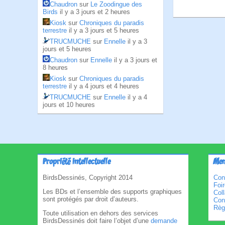
Chaudron
sur
Le Zoodingue des
Birds
il y a 3 jours et 2 heures
Kiosk
sur
Chroniques du paradis
terrestre
il y a 3 jours et 5 heures
TRUCMUCHE
sur
Ennelle
il y a 3
jours et 5 heures
Chaudron
sur
Ennelle
il y a 3 jours et
8 heures
Kiosk
sur
Chroniques du paradis
terrestre
il y a 4 jours et 4 heures
TRUCMUCHE
sur
Ennelle
il y a 4
jours et 10 heures
Propriété intellectuelle
Men
BirdsDessinés, Copyright 2014
Con
Foi
Les BDs et l’ensemble des supports graphiques
Col
sont protégés par droit d’auteurs.
Cond
Règl
Toute utilisation en dehors des services
BirdsDessinés doit faire l’objet d’une
demande