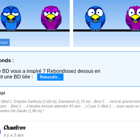
tique
onds :
e BD vous a inspiré ? Rebondissez dessus en
nt une BD liée :
Rebondir...
ipt
:Bird 1: D'après Sarkozy (1,66 m), Darmanin (1,70 m) ...Bird 2: ... sera le grand ho
ans ... Bird 2: ... il faudra encore attendre 45 ans ... | Case 3: Bird 1: ... pour avoir u
arles De Gaule (1,96 m) !
Chaudron
il y a 3 ans