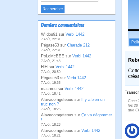
Derniers commentaires
Wildou91 sur
Verbi 1442
7 Août, 22:31
Poli
Pégase53 sur
Charade 212
7 Août, 22:31
PoLoMcBEE sur
Verbi 1442
Reb
7 Août, 21:43
HlH sur
Verbi 1442
Cett
7 Août, 20:50
créa
Pégase53 sur
Verbi 1442
7 Août, 19:35
macareu sur
Verbi 1442
Transcr
7 Août, 18:41
Alavacomgetepus sur
Il y a bien un
Case 1
truc non ?
les 20 
7 Août, 18:25
que Ch
Alavacomgetepus sur
Ça va dégommer
!
7 Août, 18:23
Alavacomgetepus sur
Verbi 1442
7 Août, 18:21