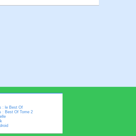
 : le Best Of
s : Best Of Tome 2
elle
k
droid