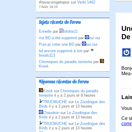
Alavacomgetepus sur
Verbi 1442
7 Août, 18:19
Sujets récents du Forum
Une
Ennelle
par
lolotte21
De 
ma BD à été supprimé
par
oui oui
Puis-je créer une BD
par
oui oui
bd encore supprimé à tort
par
boudu113
Chroniques du paradis terrestre
par
Kiosk
Bonj
Mea-c
Réponses récentes du Forum
Kiosk
sur
Chroniques du paradis
terrestre
il y a 2 jours et 8 heures
Lai
TRUCMUCHE
sur
Le Zoodingue des
Birds
il y a 2 jours et 13 heures
Vous
Chaudron
sur
Le Zoodingue des
Birds
il y a 2 jours et 13 heures
Ce si
comm
TRUCMUCHE
sur
Le Zoodingue des
Birds
il y a 2 jours et 13 heures